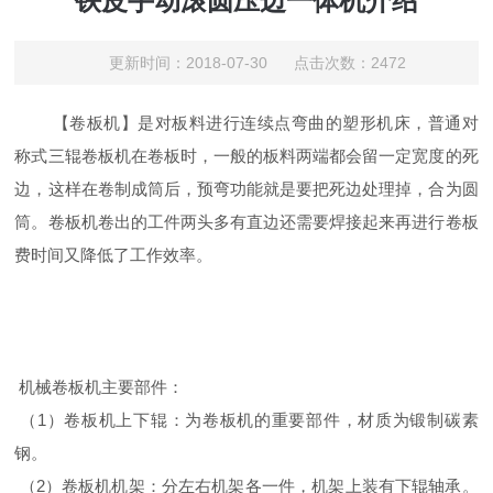
铁皮手动滚圆压边一体机介绍
更新时间：2018-07-30 点击次数：2472
【卷板机】是对板料进行连续点弯曲的塑形机床，普通对
称式三辊卷板机在卷板时，一般的板料两端都会留一定宽度的死
边，这样在卷制成筒后，预弯功能就是要把死边处理掉，合为圆
筒。卷板机卷出的工件两头多有直边还需要焊接起来再进行卷板
费时间又降低了工作效率。
机械卷板机主要部件：
（1）卷板机上下辊：为卷板机的重要部件，材质为锻制碳素
钢。
（2）卷板机机架：分左右机架各一件，机架上装有下辊轴承。