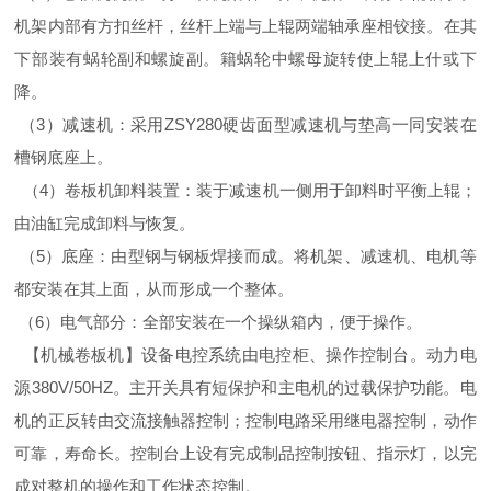
机架内部有方扣丝杆，丝杆上端与上辊两端轴承座相铰接。在其
下部装有蜗轮副和螺旋副。籍蜗轮中螺母旋转使上辊上什或下
降。
（3）减速机：采用ZSY280硬齿面型减速机与垫高一同安装在
槽钢底座上。
（4）卷板机卸料装置：装于减速机一侧用于卸料时平衡上辊；
由油缸完成卸料与恢复。
（5）底座：由型钢与钢板焊接而成。将机架、减速机、电机等
都安装在其上面，从而形成一个整体。
（6）电气部分：全部安装在一个操纵箱内，便于操作。
【机械卷板机】设备电控系统由电控柜、操作控制台。动力电
源380V/50HZ。主开关具有短保护和主电机的过载保护功能。电
机的正反转由交流接触器控制；控制电路采用继电器控制，动作
可靠，寿命长。控制台上设有完成制品控制按钮、指示灯，以完
成对整机的操作和工作状态控制。