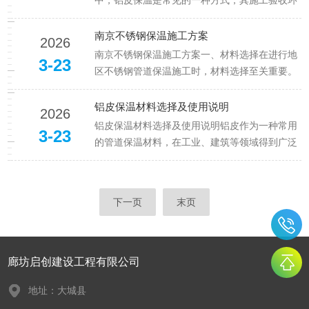
中，铝皮保温是常见的一种方式，其施工验收环
节至关重要。正确的验收可以确保保温效果和使
用寿命，因此需要注意以下几个方面：1、保温
南京不锈钢保温施工方案
2026
层厚度和材料规格：在验收时，首先要核实保温
南京不锈钢保温施工方案一、材料选择在进行地
3-23
层的厚度和所使用的保温材料规格...
区不锈钢管道保温施工时，材料选择至关重要。
需要选择耐腐蚀、耐高温、保温性能良好的材
料，以确保管道系统长期稳定运行。1、不锈钢
铝皮保温材料选择及使用说明
2026
保温层：选择密度适中、导热系数低的保温材
铝皮保温材料选择及使用说明铝皮作为一种常用
3-23
料，如硅酸盐保温棉或聚氨酯泡沫，确...
的管道保温材料，在工业、建筑等领域得到广泛
应用。其优异的性能和适用性使其成为许多工程
项目的。下面将从材料选择和使用说明两个角度
对铝皮保温材料进行介绍。在选择铝皮保温材料
下一页
末页
时，需要考虑以下几个因素：一、...
廊坊启创建设工程有限公司
地址：大城县