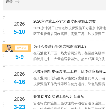
详情
期稳定运行。铁皮保温施工通常分为三步：先铺设保温材料(如
岩...
2026京津冀工业管道铁皮保温施工方案
2026
2026京津冀工业管道铁皮保温施工方案京津冀地
5-10
区工业管道多面临高温、高湿工况，铁皮保温工
程的选材与工艺直接影响系统能耗与寿命。本文
结合廊坊启创建设工程有限公司二十余年的施工
为什么要进行管道岩棉保温施工?
2026
经验，详解工业管道铁皮保温的全流程技术要
在石油化工厂区、热力管网沿线，甚至建筑楼宇
5-9
点。”选材部分写“采用0.8...
的管井之中，大量输送着蒸汽、热水或高温介质
的管道表面，往往包裹着一层厚实而柔软的“外
衣”——这便是岩棉保温层。而将这层材料精准、
承揽全国铝皮保温施工工程：优质供应商推荐哪家好？
2026
牢固、高效地敷设于管道之上的全过程，就是管
在工业现代化与建筑节能化深度融合的今天，铝
4-16
道岩棉保温施工。它看似简单，...
皮保温施工作为保障设备稳定运行、降低能源损
耗、提升安全防护的核心环节，已广泛渗透到海
洋设施、石油化工、建筑行业、发电厂、煤气燃
管道铝皮保温施工验收注意事项
2026
气等多个关键领域，成为推动各行业高质量发展
管道铝皮保温施工验收注意事项在管道保温施工
3-23
的重要支撑。随着“双碳”目标推...