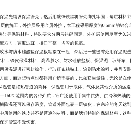
保温先铺设保温管壳，然后用镀锌铁丝将管壳绑扎牢固，每层材料
的施工，外护层采用金属外护，本工程采用厚度为0.5mm的铝合
酸盐等保温材料，特殊要求分两层错缝固定。外护层使用厚度为0.3-
流方向，宽度适宜，接口平整，均匀的包裹。
胶水与防水硅酸盐保温板粘接在一起，然后把一些缝隙处用保温泥
备材料：铁皮保温材料、高温胶水、防水硅酸盐板、保温泥、玻纤布
用保温泥进行密封操作，把玻纤布粘贴上，涂刷防水涂料，并且安装
方面，而这些特点也都得用户所需要的，比如它重量轻，无论是在
保温管是绝热管道的简称，保温管用于液体、气体及其他介质的运
℃—150℃范围内的各种介质，它广泛使用于集中供热、供冷和热
械降温还可以保存温度。管道外面包裹一层铁皮，在寒冷的冬天达
中所使用的铁皮并不是普通的材料，而是我们特制的保温材料，这
保护管道不受伤害。