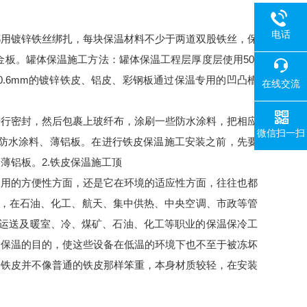
电话
都用镀锌铁丝绑扎，每块保温材料不少于两道双股铁丝，保
金板。罐体保温施工方法：罐体保温工程层厚度层使用50-
0.6mm的镀锌铁皮、铝皮、彩钢板通过保温专用的凹凸槽
在线交流
进行密封，然后包裹上玻纤布，涂刷一些防水涂料，把相应
微信扫一扫
、防水涂料、薄铝板。在进行铁皮保温施工安装之前，先要
薄铝板。2.铁皮保温施工顶
使用的方便性方面，还是它在环境的适应性方面，往往也都
送，在石油、化工、航天、集中供热、中央空调、市政等管
油的运送及暖室、冷、煤矿、石油、化工等职业的保温保冷工
到保温的目的，使这些设备在低温的环境下也不至于被冻坏
种铁皮并不像普通的铁皮那样笨重，本身材质较轻，在安装