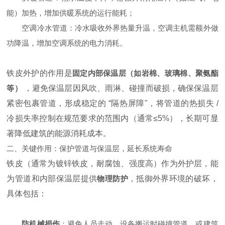
能）加热，增加供暖系统的运行能耗；
空调冷水管道：冷水吸收外界热量升温，空调主机需额外做
功降温，增加空调系统的电力消耗。
铁皮外护的作用是
固定内部保温层（如岩棉、玻璃棉、聚氨酯
等）
，避免保温层因风吹、雨淋、碰撞而破损，确保保温层
紧密包裹管道，形成稳定的 “隔热屏障"，将管道的热损失 /
冷损失率控制在规范要求的范围内（通常≤5%），长期可显
著降低建筑的能源消耗成本。
二、关键作用：保护管道与保温层，延长系统寿命
铁皮（通常为镀锌铁皮，耐腐蚀、强度高）作为外护层，能
为管道和内部保温层提供
物理防护
，抵御外界环境的破坏，
具体包括：
防机械损伤
：避免人员走动、设备搬运时碰撞管道，或建筑