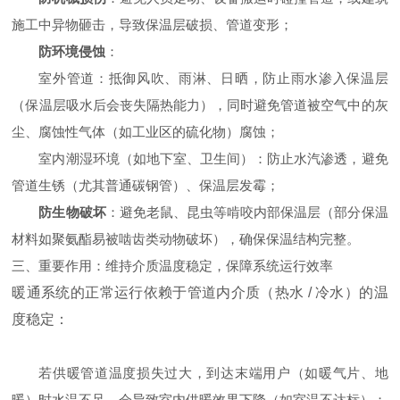
施工中异物砸击，导致保温层破损、管道变形；
防环境侵蚀
：
室外管道：抵御风吹、雨淋、日晒，防止雨水渗入保温层
（保温层吸水后会丧失隔热能力），同时避免管道被空气中的灰
尘、腐蚀性气体（如工业区的硫化物）腐蚀；
室内潮湿环境（如地下室、卫生间）：防止水汽渗透，避免
管道生锈（尤其普通碳钢管）、保温层发霉；
防生物破坏
：避免老鼠、昆虫等啃咬内部保温层（部分保温
材料如聚氨酯易被啮齿类动物破坏），确保保温结构完整。
三、重要作用：维持介质温度稳定，保障系统运行效率
暖通系统的正常运行依赖于管道内介质（热水 / 冷水）的温
度稳定：
若供暖管道温度损失过大，到达末端用户（如暖气片、地
暖）时水温不足，会导致室内供暖效果下降（如室温不达标）；