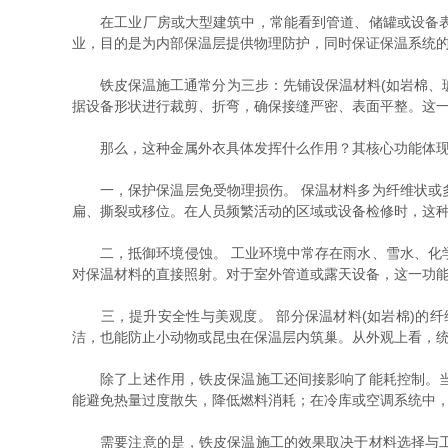
在工业厂房或大型建筑中，常能看到管道、储罐或设备表面
业，目的是为内部保温层提供物理防护，同时保证保温系统
铁皮保温施工通常分为三步：先铺设保温材料(如岩棉、玻
据设备形状进行裁剪、折弯，确保接缝严密、表面平整。这
那么，这种金属外衣具体发挥什么作用？其核心功能体现
一，保护保温层免受物理损伤。 保温材料多为纤维状或多
扁、撕裂或移位。在人员频繁活动的区域或设备检修时，这
二，抵御环境侵蚀。 工业环境中常存在雨水、雪水、化学
对保温材料的直接照射。对于室外管道或露天设备，这一功
三，提升安全性与美观度。 部分保温材料(如岩棉)的纤
洁，也能防止小动物或昆虫在保温层内筑巢。从外观上看，
除了上述作用，铁皮保温施工还间接影响了能耗控制。当保
能避免热量过度散失，降低燃料消耗；在冷库或空调系统中
需要注意的是，铁皮保温施工的效果取决于材料选择与工艺