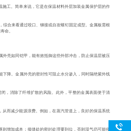
温施工。简单来说，它是在保温材料外层加装金属保护层的作
，综合来看通过咬口、铆接或自攻螺钉固定成型。金属板需根
用寿命。
属外壳如同铠甲，能有效抵御这些外部冲击，防止保温层被压
能下降。金属外壳的密封性可阻止水分渗入，同时隔绝紫外线
封闭，消除了纤维扩散的风险。此外，平整的金属表面便于清
，从而减少能源浪费。例如，在蒸汽管道上，良好的保温系统
厚则增加成本；接缝处的密封处理要到位，否则湿气仍可能侵