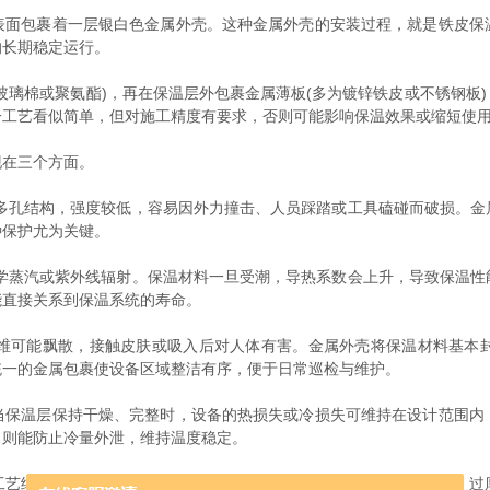
包裹着一层银白色金属外壳。这种金属外壳的安装过程，就是铁皮保
的长期稳定运行。
璃棉或聚氨酯)，再在保温层外包裹金属薄板(多为镀锌铁皮或不锈钢板)
一工艺看似简单，但对施工精度有要求，否则可能影响保温效果或缩短使
在三个方面。
孔结构，强度较低，容易因外力撞击、人员踩踏或工具磕碰而破损。金
种保护尤为关键。
蒸汽或紫外线辐射。保温材料一旦受潮，导热系数会上升，导致保温性
能直接关系到保温系统的寿命。
维可能飘散，接触皮肤或吸入后对人体有害。金属外壳将保温材料基本
统一的金属包裹使设备区域整洁有序，便于日常巡检与维护。
温层保持干燥、完整时，设备的热损失或冷损失可维持在设计范围内
，则能防止冷量外泄，维持温度稳定。
细节。金属板厚度需根据设备尺寸和环境条件确定，过薄易变形，过