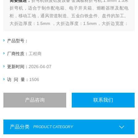
简要描述：
折弯机铁皮铝皮设备 金属板材折弯机:1.5mm 1.3米
折弯机，适合于制作配电箱、电子开关箱、熔断器匣及配电
柜，移动工地，通风管道制造、五金白铁盒件、盘件的加工。
大折边厚度：1.5mm ，大折边厚度：1.5mm，大折边宽度：
1300mm，重量：30kg。
产品型号：
厂商性质：
工程商
更新时间：
2026-04-07
访 问 量：
1506
产品咨询
联系我们
产品分类
PRODUCT CATEGORY