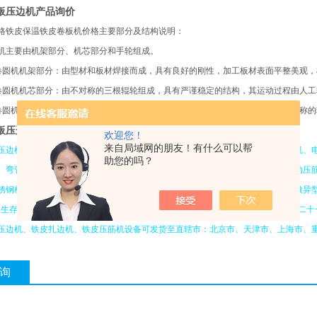
板压边机产品询价
格铁皮保温铁皮卷板机价格主要部分及结构说明：
机主要由机架部分、机芯部分和手轮组成。
卷圆机机架部分：由型材和板材焊接而成，具有良好的刚性，加工板材表面平整美观，
卷圆机机芯部分：由不对称的三根辊轮组成，具有严谨稳定的结构，其运动过程由人工
卷圆机传动系统：将手轮机安装在机架左侧，经人力手工转动手轮，使上面三根对称的
板压边机产品询价
欢迎您！
来自局域网的朋友！有什么可以帮
压边机、铁皮剪板机、多功能咬口机、角铁卷圆机、管道保温电动轧边卷圆一体机、
助您的吗？
、弯管机、虾米弯头机、厚板卷板机及定做各种异型规格设备（手动压筋机、电动压
锈钢板、彩钢板、碳钢板、合金板、铜板、铝板。公司根据客户图纸要求承接定做异型
司生存的根本。让我们伸出诚挚的双手真诚欢迎各界宾朋光临惠顾，与您并肩共创二十
压边机、铁皮扎边机、铁皮压筋机设备可发货至直辖市：北京市、天津市、上海市、
询