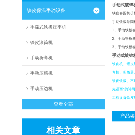
手动式镀锌
铁皮保温手动设备
铁皮卷圆机价
手动铁板卷圆
手摇式铁板压平机
1
、手动铁板
2
、手动铁板
铁皮滚筒机
3
、手动铁板
手动式镀锌
手动折弯机
铁皮机、铝皮
弯机、剪角器
手动压槽机
铁皮铁板、不
手动压边机
先进而*的诗
工程设备铁皮
查看全部
产品咨
相关文章