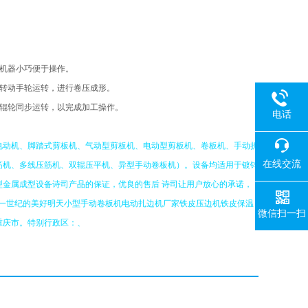
机器小巧便于操作。
转动手轮运转，进行卷压成形。
辊轮同步运转，以完成加工操作。
电话
电动机、脚踏式剪板机、气动型剪板机、电动型剪板机、卷板机、手动折
在线交流
筋机、多线压筋机、双辊压平机、异型手动卷板机）。设备均适用于镀锌
金属成型设备诗司产品的保证，优良的售后 诗司让用户放心的承诺，
一世纪的美好明天小型手动卷板机电动扎边机厂家铁皮压边机铁皮保温
微信扫一扫
重庆市。特别行政区：、