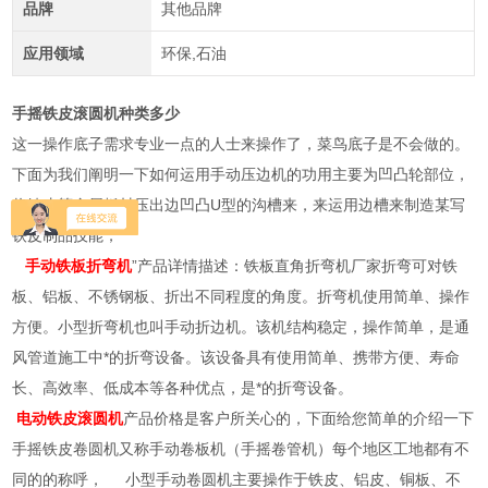
品牌
其他品牌
应用领域
环保,石油
手摇铁皮滚圆机种类多少
这一操作底子需求专业一点的人士来操作了，菜鸟底子是不会做的。
下面为我们阐明一下如何运用手动压边机的功用主要为凹凸轮部位，
将铁皮等金属板材压出边凹凸U型的沟槽来，来运用边槽来制造某写
铁皮制品技能，
手动铁板折弯机
”产品详情描述：铁板直角折弯机厂家折弯可对铁
板、铝板、不锈钢板、折出不同程度的角度。折弯机使用简单、操作
方便。小型折弯机也叫手动折边机。该机结构稳定，操作简单，是通
风管道施工中*的折弯设备。该设备具有使用简单、携带方便、寿命
长、高效率、低成本等各种优点，是*的折弯设备。
电动铁皮滚圆机
产品价格是客户所关心的，下面给您简单的介绍一下
手摇铁皮卷圆机又称手动卷板机（手摇卷管机）每个地区工地都有不
同的的称呼， 小型手动卷圆机主要操作于铁皮、铝皮、铜板、不