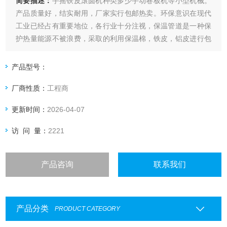
简要描述：
手摇铁皮滚圆机种类多少手动卷板机等小型机械。
产品质量好，结实耐用，厂家实行包邮热卖。环保意识在现代
工业已经占有重要地位，各行业十分注视，保温管道是一种保
护热量能源不被浪费，采取的利用保温棉，铁皮，铝皮进行包
裹，使温度保持恒定，不受损失。卷板机和压边机是相互配合
使用的成套产品。其中压边机又叫起线机，咬口机，用来加工
产品型号：
板材的压槽压筋形成圆槽，相互扣押咬合。卷板机采用三辊结
厂商性质：
工程商
构，比较简单，但是非常，实用，操
更新时间：
2026-04-07
访 问 量：
2221
产品咨询
联系我们
产品分类
PRODUCT CATEGORY