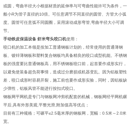
或圆，弯曲半径大小根据材质的延伸率与可弯曲性能许可为条件，一
般小R为管子直径的10倍。可任意调节不同直径的圆管、方管大小弧
度。圆管可任意弧不同圆圈，采用滚动成形弯管,弯曲半径大小可调
节。
手动铁皮保温设备 虾米弯头咬口机
使用：
咬口机的加工本领是按加工普通钢板计划的，经常使用的普通薄钢
板、镀锌薄钢板和塑料复合钢板均具备精良的咬口成型机能。不锈钢
板的强度要比普通钢板高，用不锈钢板咬口前，起首要作成形实行，
以避免使装备超负荷事情，造成过分磨损或机器变乱。因为铝板塑性
差，咬口成形时容易开裂，施工前也要作成形实验，同时，因铝板缺
少弹性，铝板风管不能进行按扣式咬口。
钢板网平网机是专门与钢板网冲剪机配套的机械，钢板网经平网机碾
平后,具有外形美观,平整光滑,附加值高等优点；
目前有三种规格；可碾平≤2.5毫米厚的钢板网，宽幅：0.5米～2.0米
宽。