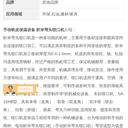
品牌
其他品牌
应用领域
环保,石油,建材/家具
手动铁皮保温设备 虾米弯头咬口机
介绍：
虾米弯头咬口机是一种多功能的机种，主要用于板材连接和圆风管闭
合连接的咬口加工。可以满足风管制造的各种不同形状的骨型。虾米
弯头咬口机加工板材厚度为0.4-1.5mm。机器的所有齿轮、轴、轧辊
均选用优质钢材，经过严格的热处理工艺，保证机械耐用，质量稳
定，具有易于安装、外型美观，机械原理合理，移动灵活、操作使用
方便等特点，能满足用户不同的要求。咬口机适用于通风、空调、净
化等装置的风管制作，根据要求，可制作成各种方形、矩形的薄板风
管，是各种钣金加工、风管制作等*的机械化设备。 本款咬口机，SA-
15HB型，具有单骨（直角）、双骨（双直角）、东洋骨（联合
角）、扣骨（拼缝）、插条、弯头六种功能,适用矩形、圆形风管形
状。咬口机是保温工程经常用的一种机械设备。分为电动的和手动的
两种。电动虾米弯头咬口机（手动虾米弯头咬口机）弯管成型为弧度