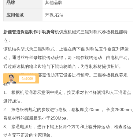
品牌
其他品牌
应用领域
环保,石油
新疆管道保温制作手动折弯机供应
机械式三辊对称式卷板机性能特
点：
该机结构型式为三辊对称式，上辊在两下辊 对称位置作垂直升降运
动，通过丝杆丝母
传动获得，两下辊作旋转运动，由电机带动。
螺旋
通过减速机的输出齿轮与下辊齿轮啮合，为卷制板材提供扭矩。
该机缺点是板材端部需借助其它设备进行预弯。三辊卷板机
保养规
程：
1
、
根据机器润滑示意图中规定，按要求对各油杯润滑和人工润滑点
进行加油。
2
、
按卷板机规定的参数进行卷板，卷板厚度
20mm
， 长度
2500mm,
卷板材料的屈服极限小于
250Mpa
。
3
、
接通电源后，进行下辊正反两个方向和上辊升降运动，检查各运
动有无不正常的卡死现象。