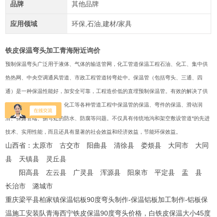
品牌
其他品牌
应用领域
环保,石油,建材/家具
铁皮保温弯头加工青海附近询价
预制保温弯头广泛用于液体、气体的输送管网，化工管道保温工程石油、化工、集中供
热热网、中央空调通风管道、市政工程管道转弯处中。保温管（包括弯头、三通、四
通）是一种保温性能好，加安全可靠，工程造价低的直埋预制保温管。有效的解决了供
热、供冷、热力、电力、化工等各种管道工程中保温管的保温、弯件的保温、滑动润
滑、裸露管端、捌弯处的防水、防腐等问题。不仅具有传统地沟和架空敷设管道*的先进
技术、实用性能，而且还具有显著的社会效益和经济效益，节能环保效益。
山西省：太原市 古交市 阳曲县 清徐县 娄烦县 大同市 大同
县 天镇县 灵丘县
阳高县 左云县 广灵县 浑源县 阳泉市 平定县 盂 县
长治市 潞城市
重庆梁平县柏家镇保温铝板90度弯头制作-保温铝板加工制作-铝板保
温施工安装队青海西宁铁皮保温90度弯头价格，白铁皮保温大小45度