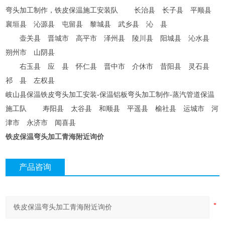
弯头加工制作，铁皮保温施工安装队 长治县 长子县 平顺县
襄垣县 沁源县 屯留县 黎城县 武乡县 沁 县
壶关县 晋城市 高平市 泽州县 陵川县 阳城县 沁水县
朔州市 山阴县
右玉县 应 县 怀仁县 晋中市 介休市 昔阳县 灵石县
祁 县 左权县
岐山县保温铁皮弯头加工安装-保温铝板弯头加工制作-蒸汽管道保温
施工队 寿阳县 太谷县 和顺县 平遥县 榆社县 运城市 河
津市 永济市 闻喜县
铁皮保温弯头加工青海附近询价
产品咨询