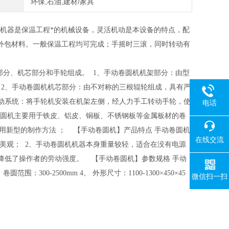
环保,石油,建材/家具
机器是保温工程*的机械设备，灵活机动是本设备的特点，配
外包材料。一般保温工程均可完成；手摇时三滚，同时转动有
部分、机芯部分和手轮组成。 1、手动卷圆机机架部分：由型
 2、手动卷圆机机芯部分：由不对称的三根辊轮组成，具有严
传动系统：将手轮机安装在机架左侧，经人力手工转动手轮，使
电话
卷圆机主要用于铁皮、铝皮、铜板、不锈钢板等金属板材的卷
用新型的制作方法 ； 【手动卷圆机】产品特点 手动卷圆机
在线交流
形美观； 2、手动卷圆机机器本身重量较轻，适合在没有电源
降低了操作者的劳动强度。 【手动卷圆机】参数规格 手动
范围：300-2500mm 4、 外形尺寸：1100-1300×450×45
微信扫一扫