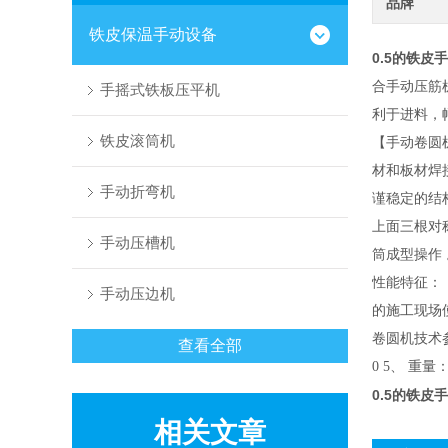
品牌
铁皮保温手动设备
0.5的铁皮
合手动压筋
手摇式铁板压平机
利于进料，
铁皮滚筒机
【手动卷圆
材和板材焊
手动折弯机
谨稳定的结
上面三根对
手动压槽机
筒成型操作
性能特征：
手动压边机
的施工现场
卷圆机技术参数
查看全部
0 5、 重量：
0.5的铁皮
相关文章