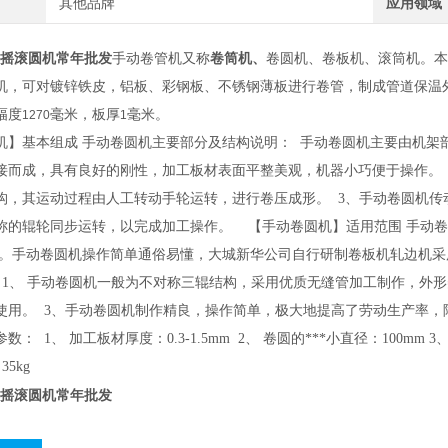
其他品牌
应用领域
手摇滚圆机常年批发
手动卷管机又称
卷筒机、
卷圆机、卷板机、滚筒机。本
机，可对镀锌铁皮，铝板、彩钢板、不锈钢薄板进行卷管，制成管道保温
幅度
毫米，板厚
毫米。
1270
1
机】基本组成 手动卷圆机主要部分及结构说明： 手动卷圆机主要由机架
接而成，具有良好的刚性，加工板材表面平整美观，机器小巧便于操作。
构，其运动过程由人工转动手轮运转，进行卷压成形。 3、手动卷圆机
称的辊轮同步运转，以完成加工操作。 【手动卷圆机】适用范围 手动
 。手动卷圆机操作简单通俗易懂，大城新华公司自行研制卷板机轧边机采
 1、 手动卷圆机一般为不对称三辊结构，采用优质无缝管加工制作，外
使用。 3、手动卷圆机制作精良，操作简单，极大地提高了劳动生产率，
： 1、 加工板材厚度：0.3-1.5mm 2、 卷圆的***小直径：100mm 3、 卷圆
35kg
手摇滚圆机常年批发