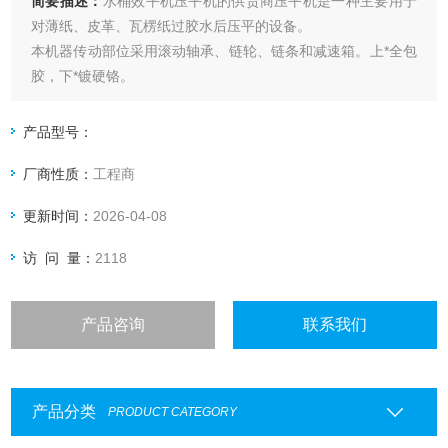
简要描述：
水桶效平机压平机的供货商压平机是一种主要用于
对薄纸、皮革、瓦楞纸过胶水后压平的设备。
本机器传动部位采用滚动轴承、链轮、链条和减速箱。上*全包
胶，下*镀硬铬。
产品型号：
厂商性质：
工程商
更新时间：
2026-04-08
访 问 量：
2118
产品咨询
联系我们
产品分类
PRODUCT CATEGORY