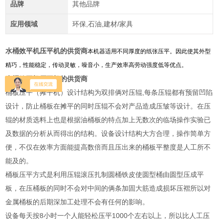
品牌
其他品牌
应用领域
环保,石油,建材/家具
水桶效平机压平机的供货商
本机器适用不同厚度的纸张压平。因此使其外型
精巧，性能稳定，传动灵敏，噪音小，生产效率高劳动强度低等优点。
水桶效平机压平机的供货商
桶板压平（摊平机）设计结构为双排俩对压辊,每条压辊都有预留凹陷
设计，防止桶板在摊平的同时压辊不会对产品造成压皱等设计。在压
辊的材质选料上也是根据油桶板的特点加上无数次的临场操作实验已
及数据的分析从而得出的结构。设备设计结构大方合理，操作简单方
便，不仅在效率方面能提高数倍而且压出来的桶板平整度是人工所不
能及的。
桶板压平方式是利用压辊滚压扎制圆桶铁皮使圆型桶由圆型压成平
板，在压桶板的同时不会对中间的俩条加固大筋造成损坏压褶所以对
金属桶板的后期深加工处理不会有任何的影响。
设备每天按8小时一个人能轻松压平1000个左右以上，所以比人工压