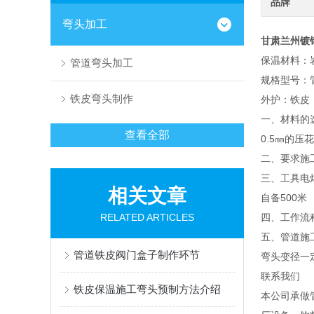
品牌
弯头加工
甘肃兰州镀
保温材料：
管道弯头加工
规格型号：
铁皮弯头制作
外护：铁皮
一、材料的选
查看全部
0.5㎜的压
二、要求施
三、工具电
相关文章
自备500米
RELATED ARTICLES
四、工作流程
五、管道施
管道铁皮阀门盒子制作环节
弯头变径一
联系我们
铁皮保温施工弯头预制方法介绍
本公司承做