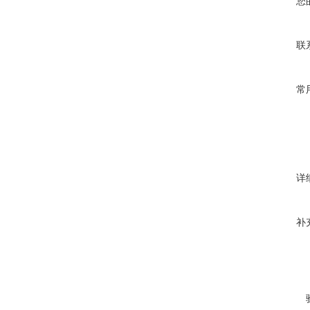
您
联
常
详
补