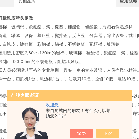
其他品牌
应用领域
锌板铁皮弯头定做
岩棉，玻璃棉，聚氨酯，聚，橡塑，硅酸铝，硅酸盐，海泡石保温涂料
管道，罐体，设备，蒸压釜，搅拌釜，反应釜，分离器，除尘设备，截止
，白铁皮，镀锌板，彩钢板，铝板，不锈钢板，瓦楞板，玻璃钢
用选用密度为80㎏-120kg的岩棉，玻璃棉，硅酸铝，聚氨酯，聚，橡塑，硅酸盐
花铝板，0.3-0.5㎜的不锈钢板，阻燃压延膜。
工人员必须经过严格的专业培训，具备一定的专业常识，人员有敬业精神
焊一台，切割机1台，轧边机1台，手动裁刀10把，拉铆10把，电钻10把
搭设脚手架-施工前-测量管道尺寸-裁斤裁剪-固定保温棉-外缠压延膜-铁皮
欢迎您！
工验收1、下料裁剪板材时，必须要垂直，下尺要。2、保温棉固定牢固，
来自局域网的朋友！有什么可以帮
定不能改变原形，使管道达到吸音、保温的作用。专业承揽保以上是的详
助您的吗？
管道罐体设备的白铁、铝板、不锈钢和不锈铁、化工厂设备、淀粉厂设备