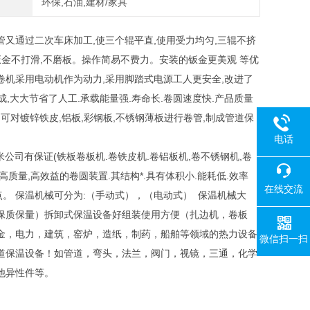
环保,石油,建材/家具
又通过二次车床加工,使三个辊平直,使用受力均匀,三辊不挤
金不打滑,不磨板。操作简易不费力。安装的钣金更美观 等优
机采用电动机作为动力,采用脚踏式电源工人更安全,改进了
,大大节省了人工.承载能量强.寿命长.卷圆速度快.产品质量
可对镀锌铁皮,铝板,彩钢板,不锈钢薄板进行卷管,制成管道保
电话
米公司有保证(铁板卷板机.卷铁皮机.卷铝板机,卷不锈钢机,卷
种高质量,高效益的卷圆装置.其结构*.具有体积小.能耗低.效率
在线交流
点。 保温机械可分为:（手动式），（电动式） 保温机械大
保质保量）拆卸式保温设备好组装使用方便（扎边机，卷板
金，电力，建筑，窑炉，造纸，制药，船舶等领域的热力设备
微信扫一扫
道保温设备！如管道，弯头，法兰，阀门，视镜，三通，化学
他异性件等。