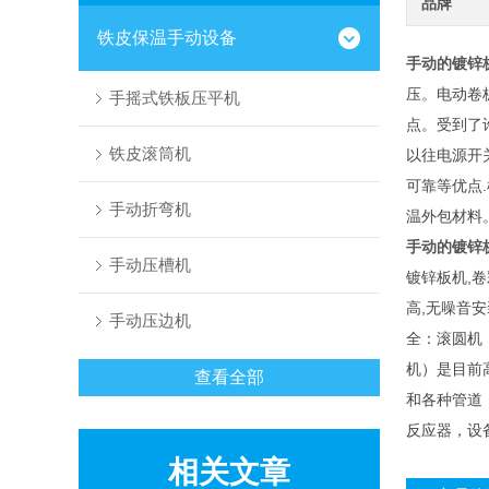
品牌
铁皮保温手动设备
手动的镀锌
压。电动卷
手摇式铁板压平机
点。受到了
铁皮滚筒机
以往电源开
可靠等优点
手动折弯机
温外包材料
手动的镀锌
手动压槽机
镀锌板机,卷
高,无噪音
手动压边机
全：滚圆机
机）是目前
查看全部
和各种管道
反应器，设
相关文章