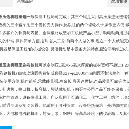
其他品牌
应用领域
板压边机哪里选
一般保温工程均可完成；其三个辊是采用高压厚壁无缝钢管
板机的三个辊采用三个齿轮受力操作,比以往的两个齿轮机子操作更方便,钣
许多客户的称赞与表扬。金属板材成型加工机械产品小型手动电动两用型卷
关的弊端,操作简单方便,省时省人工,以前两个人做的事,现在一个人就能完成
.机器是保温工程*的机械设备,灵活机动是本设备大的特点,配合手动轧边机,
。
板压边机哪里选
卷板机可以定制压1毫米-6毫米厚度的板材宽幅不超过1.2
彩钢板机) 白铁皮滚圆机卷制成直径φ27-φ12000mm的圆环和法兰的一
安装使用方便.操作简单.承载能量强.寿命长.卷圆速度快.产品质量可靠等优
，扎边机，咬口机，折弯机，脚踏裁板机（购买本公司产品可终身保修，
高档的管道，设备保温工具。广泛应用于石油化工，化学工程，纺丝，冶
，暖通空调及制冷装置。他适用于各种管道，设备绝热保温，是理想的管
备，火电核电汽轮机组，封头，泵，钢铁厂等高温环境下的仪表箱，及其