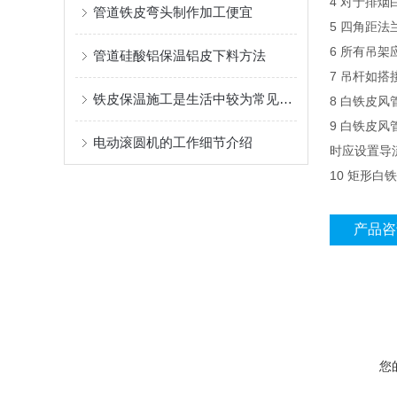
4 对于排烟
管道铁皮弯头制作加工便宜
5 四角距
6 所有吊
管道硅酸铝保温铝皮下料方法
7 吊杆如搭
铁皮保温施工是生活中较为常见的保温工程
8 白铁皮
9 白铁皮
电动滚圆机的工作细节介绍
时应设置导
10 矩形白
产品咨
您