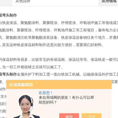
其他品牌
应用领域
温弯头制作
白铁皮保温、聚氨酯涂料、聚脲喷涂、纤维喷涂、环氧地坪施工等领域成
氨酯涂料、聚脲喷涂、纤维喷涂、环氧地坪施工等工程项目，遍布电力企业、
机、聚氨酯浇注机等聚氨酯涂装设备、铁皮保温设备销往各个地方，并遭
，其实这种铁皮保温材料制作还是比较方便的，需要我们好材料。
的保温材料有很多，比较常见的有保温棉、保温毡等等。保温铁皮一般可
，当一切工作都就绪之后就可以施工了。
温弯头制作
金属外护下料加工需一套白铁加工机械。以确保保温外护加工
便。外护固定采用抽芯铝铆钉，间距200mm左右。安装好的金属外护层
制作要求：
欢迎您！
管支吊架及法兰、加固框必须除锈*，直到除去 表面氧化层为止。
来自局域网的朋友！有什么可以帮
助您的吗？
栓间距要求：
空调间距应小于或等于120MM。