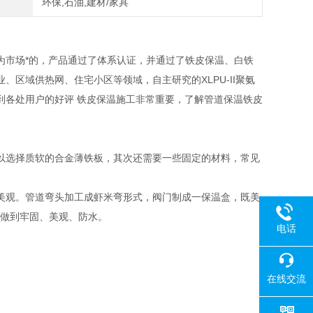
环保,石油,建材/家具
为市场*的，产品通过了体系认证，并通过了铁皮保温、白铁
区域供热网、住宅小区等领域，自主研究的XLPU-II聚氨
到各处用户的好评 铁皮保温施工非常重要，了解管道保温铁皮
以选择质软的合金薄铁板，其次还需要一些固定的材料，常见
美观。管道弯头加工成虾米弯形式，阀门制成一保温盒，既美
要做到牢固、美观、防水。
电话
在线交流