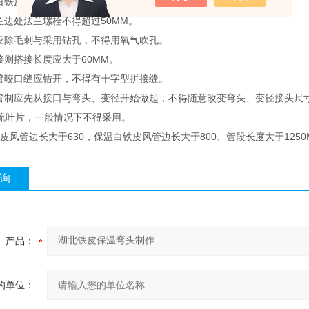
白铁皮风管间距应小于100MM。
法兰边处法兰螺栓不得超过50MM。
架应除毛刺与采用钻孔，不得用氧气吹孔。
接则搭接长度应大于60MM。
风管咬口缝应错开，不得有十字型拼接缝。
风管制应先从接口与弯头、变径开始做起，不得随意改变弯头、变径接头尺寸
流叶片，一般情况下不得采用。
铁皮风管边长大于630，保温白铁皮风管边长大于800、管段长度大于125
询
产品：
的单位：