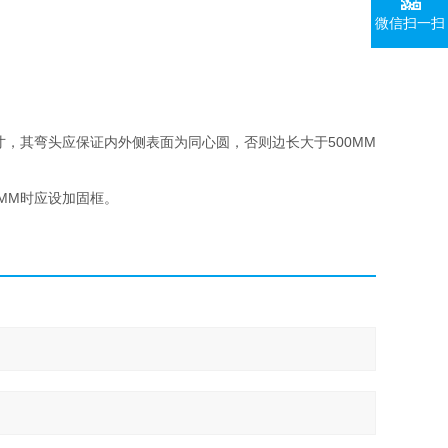
微信扫一扫
，其弯头应保证内外侧表面为同心圆，否则边长大于500MM
0MM时应设加固框。