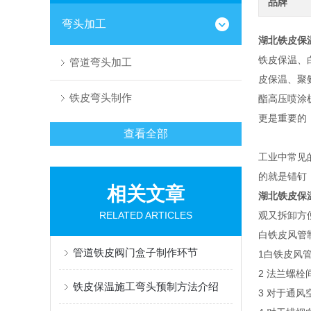
品牌
弯头加工
湖北铁皮保
铁皮保温、
管道弯头加工
皮保温、聚
铁皮弯头制作
酯高压喷涂
更是重要的
查看全部
工业中常见
的就是锚钉
相关文章
湖北铁皮保
RELATED ARTICLES
观又拆卸方
白铁皮风管
管道铁皮阀门盒子制作环节
1白铁皮风
2 法兰螺
铁皮保温施工弯头预制方法介绍
3 对于通风