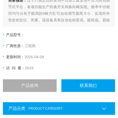
简要描述：
辽宁八面定位的发泡平台加工该发泡平台为自动调
节式平台，各项功能生产转换开关和换向阀实现。曲率半径相
同均匀分布于圆周的8根方杠可自动调节圆周大小，实现对外
管皮的定位、闭紧。该设备具有自动化程度高、能耗低、易操
作等特点，大大降低了操作工人的劳动强度
产品型号：
厂商性质：
工程商
更新时间：
2026-04-09
访 问 量：
2619
产品咨询
联系我们
产品分类
PRODUCT CATEGORY