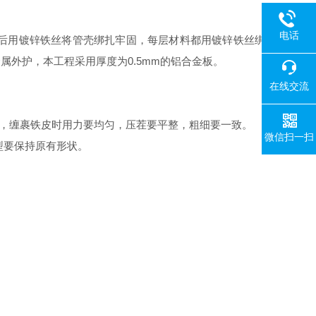
电话
后用镀锌铁丝将管壳绑扎牢固，每层材料都用镀锌铁丝绑
外护，本工程采用厚度为0.5mm的铝合金板。
在线交流
壳，缠裹铁皮时用力要均匀，压茬要平整，粗细要一致。
微信扫一扫
型要保持原有形状。