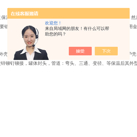
道保温先铺设保温管壳本工程蒸汽管道保温采用硅酸铝纤维制品，然
欢迎您！
要错缝压缝。主保温层铺设结束后进行外护层的施工，外护层采用金属
来自局域网的朋友！有什么可以帮
助您的吗？
管外壳剥开，对包在管道上，两手用力挤住，另外一人缠裹保温外护
镀锌铆钉铆接，罐体封头，管道：弯头、三通、变径、等保温后其外