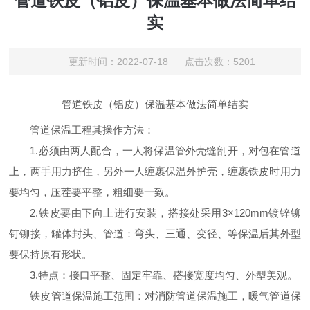
管道铁皮（铝皮）保温基本做法简单结
实
更新时间：2022-07-18 点击次数：5201
管道铁皮（铝皮）保温基本做法简单结实
管道保温工程其操作方法：
1.必须由两人配合，一人将保温管外壳缝剖开，对包在管道
上，两手用力挤住，另外一人缠裹保温外护壳，缠裹铁皮时用力
要均匀，压茬要平整，粗细要一致。
2.铁皮要由下向上进行安装，搭接处采用
3
×
120mm
镀锌铆
钉铆接，罐体封头、管道：弯头、三通、变径、等保温后其外型
要保持原有形状。
3.特点：接口平整、固定牢靠、搭接宽度均匀、外型美观。
铁皮管道保温施工范围：对消防管道保温施工，暖气管道保