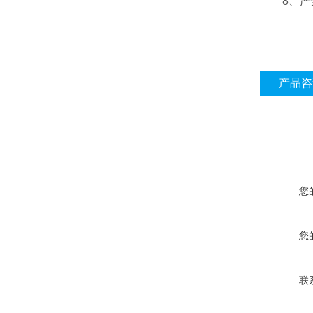
8、严禁
产品咨
您
您
联