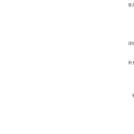
常
详
补