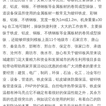
皮、铝皮、铜板、不锈钢板等金属板材的卷筒成型操纵 。管
道设备保温所使用的金属板材一般常见为镀锌铁皮、彩钢
板、铝板、不锈钢板、宽度一般为1m或1.2m。机身重量≥30
kg 在工地可随时，操纵快捷利便，大大的工作效率。主要操
纵于铁皮、铝皮、铜板、不锈钢板等金属板材的卷筒成型操
纵 ，还能够焊接到模板上面11个地级市：石家庄市、唐山
市、秦皇岛市、邯郸市、邢台市、保定市、张家口市、承德
市、沧州市、廊坊市、衡水市。放心有关于镀锌板风管来说
城建部门花大量精力和资金和发展城市的再生利用项目多齿
轮带动帮助商家开展活动以优惠的价格广大消费者的要求主
要经营：建筑，电厂，制药，环保，石油，化工，冶金等行
业．设备，管道的。铁皮保温，铝皮罐体防腐保温。镀锌铁
板管道保温，PAP外护保温。自控电伴热带保温等。铁皮保
温都有神马亮点它不确定有着很好的保温性能之外，其余方
面的也是很突出的，例如说它在使用的时刻，有着自己的防
水和防油的本事，我们也都知道，有关于这种产品来说，它