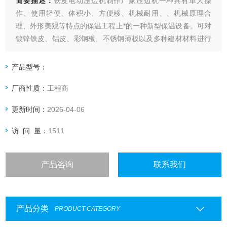
简要描述：
铁皮电动压边机制作厂家压边机一种具有单人操
作、使用轻便、体积小、方便移、机械耐用、、机械原理合
理、外形美观等特点的保温工程上*的一种新型保温设备。可对
镀锌铁皮、铝皮、彩钢板、不锈钢薄板以及多种建材材料进行
压边、压鼓、轧边、轧鼓的处理，可对0.3-0.8mm厚铝皮、铁
皮等材料加工成型为5-3mm半圆形的沟槽，使板材连接和风管
产品型号：
闭合成型连接咬口
厂商性质：
工程商
更新时间：
2026-04-06
访 问 量：
1511
产品咨询
联系我们
产品分类
PRODUCT CATEGORY