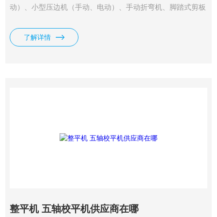
动）、小型压边机（手动、电动）、手动折弯机、脚踏式剪板
机、多功能咬口机、压筋机等铁皮成型机械，可以根据客户的
要求进行定做，期待您的光临！！（卷板机默认不带脚架，需
了解详情
要脚架的朋友请先与客服联系）
整平机 五轴校平机供应商在哪