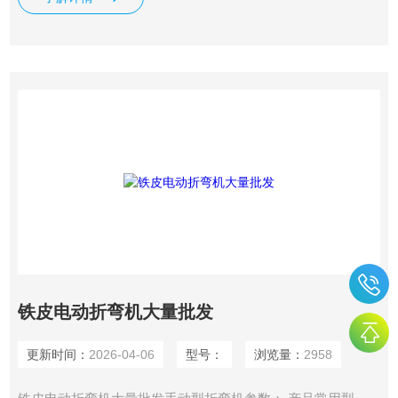
程均可完成；手摇时三滚,同时转动有利于进料,板材宽度1.3米
（其他定做）,板厚1毫米
铁皮电动折弯机大量批发
更新时间：
2026-04-06
型号：
浏览量：
2958