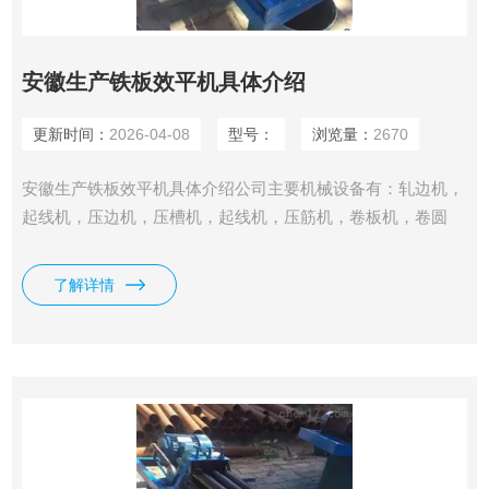
安徽生产铁板效平机具体介绍
更新时间：
2026-04-08
型号：
浏览量：
2670
安徽生产铁板效平机具体介绍公司主要机械设备有：轧边机，
起线机，压边机，压槽机，起线机，压筋机，卷板机，卷圆
机，滚圆机，卷管机，三轴卷板机，四轴压平机，五轴效平
机，脚踩剪板机，平网机，效平机，保温设备一体机，锥形卷
了解详情
板机，喇叭口卷圆机，弯圆机，钢筋卷圆机，等异型型机械设
备。