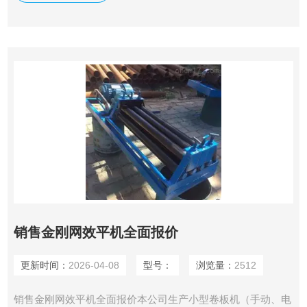
完成制品控制按钮、指示灯，以完成对整机的操作和工作状态
控制。
销售金刚网效平机全面报价
更新时间：
2026-04-08
型号：
浏览量：
2512
销售金刚网效平机全面报价本公司生产小型卷板机（手动、电