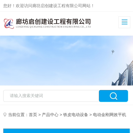
您好！欢迎访问廊坊启创建设工程有限公司网站！
当前位置：
首页
>
产品中心
>
铁皮电动设备
> 电动金刚网效平机