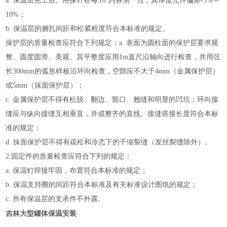
a. 保温层完工后。用探针在每5㎡内各测一点，其厚度允许偏差-5%～
10%；
b. 保温层的捆扎间距和松紧程度符合本标准的规定。
保护层的质量检查应符合下列规定：a. 表面为圆柱面的保护层要求规
整、圆度圆滑、美观。其平整度应用1m直尺沿轴向进行检查，并用弦
长300mm的弧形样板沿环向检查，空隙应不大于4mm（金属保护层）
或5mm（抹面保护层）；
c. 金属保护层不得有松脱、翻边、豁口、翘缝和明显的凹坑；环向接
缝应与纵向接缝互相垂直，并成整齐的直线。接缝搭接长度符合本标
准的规定；
d. 抹面保护层不得有疏松和冷态下的干缩裂缝（发丝裂缝除外）。
2.固定件的质量检查应符合下列的规定：
a. 保温钉焊接牢固，布置符合本标准的规定；
b. 保温支持圈的间距符合本标准及有关标准设计图纸的规定；
c. 所有保温层的支承件不外露;
吉林大型罐体保温安装