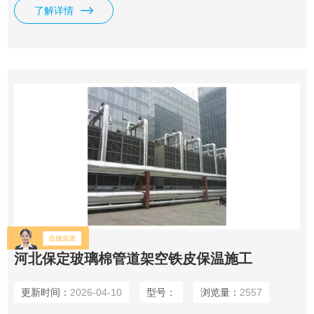
茬要平整，粗细要一致。2.铁皮要由下向上进行安装，搭接处
了解详情
采用3×120mm镀锌铆钉铆接，罐体封头、管道：弯头、三
通、变径、等保温后其外型要保持原有形状。3.特点：接口平
整、固定牢靠、搭接宽度均匀、外型美观。
河北保定玻璃棉管道架空铁皮保温施工
更新时间：
2026-04-10
型号：
浏览量：
2557