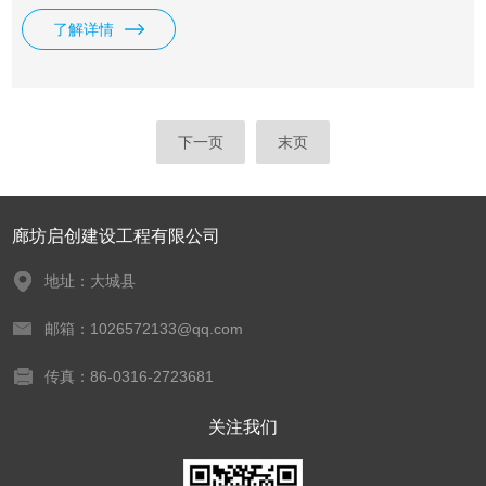
海底管线（桩）、输油管线、井管线等 【包括】石油化工、
了解详情
冶金、制药、煤化、*** 、食品等行业应用的设备，包括：
塔、槽、釡、池、沟、涵、罐、库、管等，金属结构、钢结构
物等
下一页
末页
廊坊启创建设工程有限公司
地址：大城县
邮箱：1026572133@qq.com
传真：86-0316-2723681
关注我们