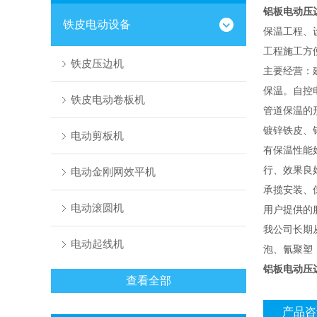
铝板电动压
铁皮电动设备
保温工程、
工程施工方
铁皮压边机
主要经营：
保温。自控
铁皮电动卷板机
管道保温的
镀锌铁皮、
电动剪板机
有保温性能
行、效果良
电动金刚网效平机
承揽安装、
电动滚圆机
用户提供的
我公司长期
电动起线机
泡、氰聚塑
铝板电动压
查看全部
产品咨