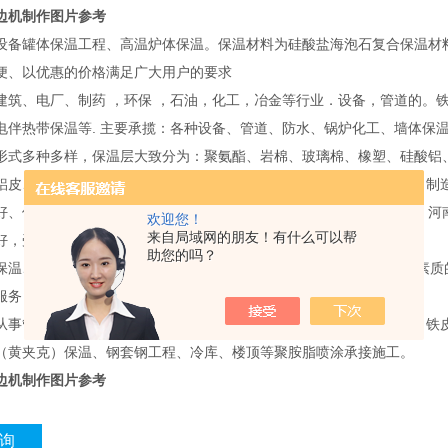
边机制作图片参考
设备罐体保温工程、高温炉体保温。保温材料为硅酸盐海泡石复合保温材
便、以优惠的价格满足广大用户的要求
建筑、电厂、制药 ，环保 ，石油，化工，冶金等行业．设备，管道的。铁
电伴热带保温等. 主要承揽：各种设备、管道、防水、锅炉化工、墙体保
形式多种多样，保温层大致分为：聚氨酯、岩棉、玻璃棉、橡塑、硅酸铝
铝皮、不锈钢板、PAP、沥青玻璃丝布等。我公司可为用户提供设计、制
好、使用寿命长、运行经济、安全可靠等特点，先后销往天津、河北、河
欢迎您！
来自局域网的朋友！有什么可以帮
好，受到用户好评。
助您的吗？
保温、防腐工程的经验，工程遍布北京.天津.山东.河北.西北等地。高素
服务！
从事管道保温、设备、罐体、夹克管、（铁皮、铝板，不锈钢，PAP）铁
（黄夹克）保温、钢套钢工程、冷库、楼顶等聚胺脂喷涂承接施工。
边机制作图片参考
询