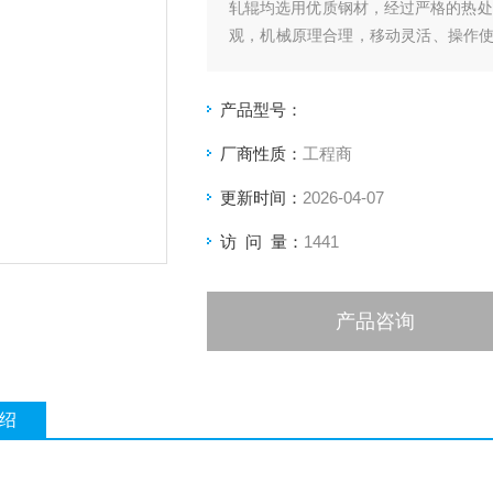
轧辊均选用优质钢材，经过严格的热处
观，机械原理合理，移动灵活、操作
风、空调、净化等装置的风管制作，
金加工、风管制作等*
产品型号：
厂商性质：
工程商
更新时间：
2026-04-07
访 问 量：
1441
产品咨询
绍