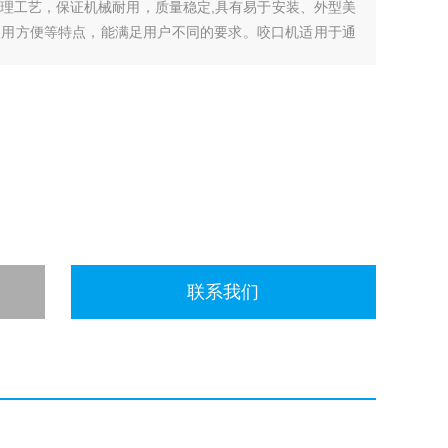
理工艺，保证机械耐用，质量稳定,具有易于安装、外型美
使用方便等特点，能满足用户不同的要求。咬口机适用于通
根据要求，可制作成各种方形、矩形的薄板风管，是各种钣
联系我们