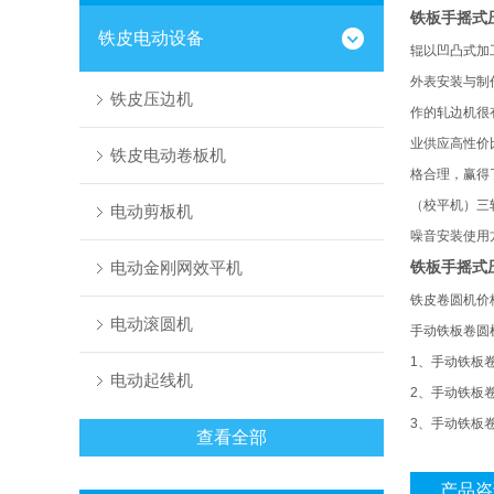
铁板手摇式
铁皮电动设备
辊以凹凸式加
外表安装与制
铁皮压边机
作的轧边机很
业供应高性价
铁皮电动卷板机
格合理，赢得
（校平机）三
电动剪板机
噪音安装使用
电动金刚网效平机
铁板手摇式
铁皮卷圆机价
电动滚圆机
手动铁板卷圆
1
、手动铁板
电动起线机
2
、手动铁板
3
、手动铁板
查看全部
产品咨