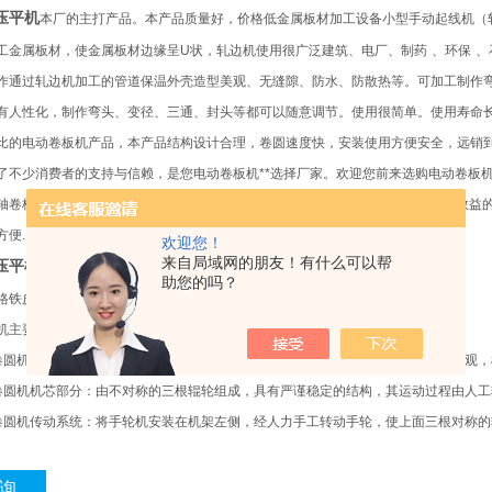
压平机
本厂的主打产品。本产品质量好，价格低金属板材加工设备小型手动起线机（
工金属板材，使金属板材边缘呈
U
状，轧边机使用很广泛建筑、电厂、制药
、环保
、
作通过轧边机加工的管道保温外壳造型美观、无缝隙、防水、防散热等。可加工制作
有人性化，制作弯头、变径、三通、封头等都可以随意调节。使用很简单。使用寿命
比的电动卷板机产品，本产品结构设计合理，卷圆速度快，安装使用方便安全，远销
了不少消费者的支持与信赖，是您电动卷板机
**
选择厂家。欢迎您前来选购电动卷板
轴卷板机、四轴压平机、五轴平网机等。手动卷圆机
(
卷筒机
)
是种新型高质量
,
高效益
方便
.
操作简单
.
承载能量强
.
寿命长
.
手动卷圆机卷圆速度快
.
质量可靠等优点
欢迎您！
来自局域网的朋友！有什么可以帮
压平机
小型手动铁皮卷板机特点
助您的吗？
格铁皮保温铁皮卷板机价格主要部分及结构说明：
机主要由机架部分、机芯部分和手轮组成。
卷圆机机架部分：由型材和板材焊接而成，具有良好的刚性，加工板材表面平整美观，
卷圆机机芯部分：由不对称的三根辊轮组成，具有严谨稳定的结构，其运动过程由人工
卷圆机传动系统：将手轮机安装在机架左侧，经人力手工转动手轮，使上面三根对称的
询