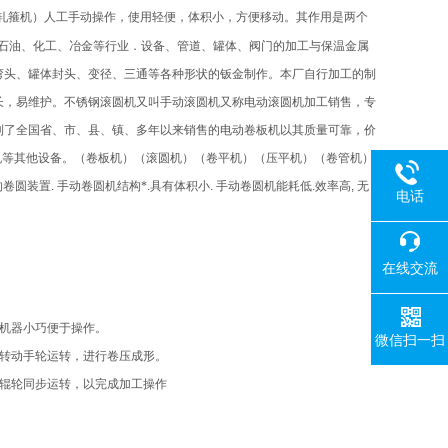
轧箍机）人工手动操作，使用轻便，体积小，方便移动。其作用是两个
石油、化工、冶金等行业．设备、管道、罐体、阀门的加工与保温金属
弯头、罐体封头、变径、三通等各种形状的钣金制作。本厂自行加工的制
长，易维护。不锈钢滚圆机又叫手动滚圆机又称电动滚圆机加工销售，专
到了全国省、市、县、镇、多年以来销售的电动卷板机以其质量可靠，价
机等其他设备。（卷板机）（滚圆机）（卷平机）（压平机）（卷管机）
的卷圆装置
.
手动卷圆机结构*
.
具有体积小
.
手动卷圆机能耗低
.
效率高
,
无
电话
在线交流
机器小巧便于操作。
微信扫一扫
转动手轮运转，进行卷压成形。
辊轮同步运转，以完成加工操作