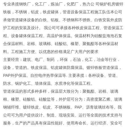
专业承揽钢铁厂，化工厂，炼油厂，化肥厂，热力公 司锅炉机房镀锌
铁板，不锈钢，铝皮，铁皮罐体，管道设备保温工程施工队伍本公司
承做管道罐体设备的白铁、铝板、不锈钢和不锈铁、白铁安装外皮防
护工程的安装及设计。 我公司可承接各种铁皮保温工程、管道保温工
程、设备罐体保温工程、高温炉体保温。保温材料为硅酸盐海泡石复
合保温材料、岩棉、玻璃棉、硅酸铝、橡塑、聚氨酯等各种保温材
料。工程施工方便、以优惠的价格满足广大用户的要求
主要经营：建筑、电厂、制药 ，环保 ，石油，化工，冶金等行业．
设备，管道的。铁皮保温、铝皮罐体防腐保温。镀锌铁板管道保温，
PAP外护保温。自控电伴热带保温等. 主要承揽：各种设备、管道、
防水、锅炉化工、墙体保温、水质净化等保温工程。
管道保温的形式多种多样，保温层大致分为：聚氨酯、岩棉、玻璃
棉、橡塑、硅酸铝、硅酸盐等，外护层可分为：高密度聚乙烯、玻璃
钢辅纤维、镀锌铁皮、铝皮、不锈钢板、PAP、沥青玻璃丝布等。我
公司可为用户提供设计、制造、现场安装、运行等全面的技术支持与
服务，生产的产品具有保温性能好、使用寿命长、运行经济、安全可