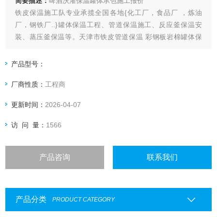
简要描述：
啤酒沃灌保温罐体承包施工报价
铁皮保温施工队专业承揽全国各地{化工厂，食品厂 ，炼油
厂，钢铁厂..}罐体保温工程、管道保温施工、反应釜保温安
装、蒸压釜保温等。天津市铁皮管道保温 彩钢板岩棉罐体保
温，天津市锅炉设备保温施工，反应釜保温施工。
产品型号：
厂商性质：
工程商
更新时间：
2026-04-07
访 问 量：
1566
产品咨询
联系我们
产品分类
PRODUCT CATEGORY