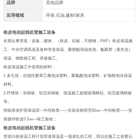
品牌
其他品牌
应用领域
环保,石油,建材/家具
铁皮电动起线机管施工设备
长期从事管道，设备，罐体、（铁皮、铝板，不锈钢，PAP）铁皮保温施
工、中央空调风道及各种管道保温、聚胺酯现场发泡、氰聚塑（黄夹克）
保温、钢套钢工程、承接施工。
铁皮保温施工中使用的材料：
1.多孔状：自熄性聚苯乙烯泡沫塑料、聚氨酯泡沫塑料、矿物棉泡沫保温
材料。
2.纤维状：岩棉板、铝箔岩棉板、保温施工超细玻璃棉毡、铝箔玻璃棉板
等。
拆除原保护层保温层---中间检查――安装岩棉管壳50㎜---中间检查――安
装镀锌铁皮0.5㎜---竣工验收；
铁皮电动起线机管施工设备
管道白铁保温工程计划管道保温是一项凌乱的工程，所以在施工之前要认