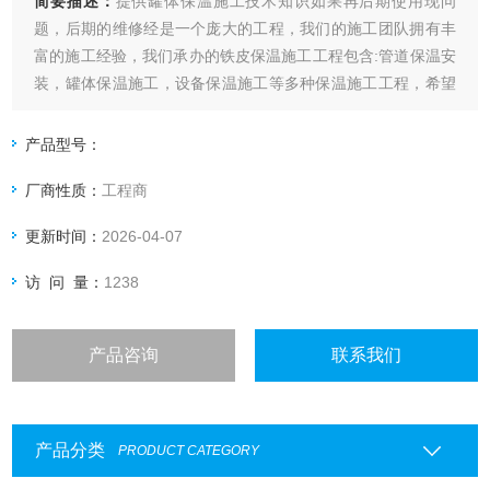
简要描述：
提供罐体保温施工技术知识如果再后期使用现问
题，后期的维修经是一个庞大的工程，我们的施工团队拥有丰
富的施工经验，我们承办的铁皮保温施工工程包含:管道保温安
装，罐体保温施工，设备保温施工等多种保温施工工程，希望
与您达成合作关系，共同发展。而且这种管道保温施工也是非
常讲究的，在施工的时候不用担心达不到保温的效果，可以确
产品型号：
保达到您所想要的效果，都能够满足您，在上下众多行业发展
厂商性质：
工程商
的同时
更新时间：
2026-04-07
访 问 量：
1238
产品咨询
联系我们
产品分类
PRODUCT CATEGORY