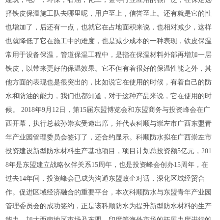
择铁皮保温施工队去哪里呢，用户至上，信誉至上。还有就是它的性
也增加了，后还有一点，也就它在占地面积来说，也相对减少，这样
也就降低了它在施工中的难度，也是减少成本的一种表现，铁皮保温
常用于设备保温，管道保温工程中，是指在保温材料外部再增加一层
铁皮，以带来更好的保温效果。它不但有着很好的保温性能之外，其
他方面的表现也是很突出的，比如说它在使用的时候，有着自己的防
水和防油的能力，我们也都知道，对于这种产品来说，它在使用的时
候。
2018年9月12日，第15届东盟博览会和东盟商务与投资峰会在广
西开幕，执行总裁孙崇实受邀出席，并代表科顺与崇左市广西东盟青
年产业园管理委员会签订了，还合约显示。科顺防水拟在广西崇左市
投资建设新型防水材料生产基地项目，项目计划总投资额5亿元，201
8年是东盟建立战略伙伴关系15周年，也是投资峰会创办15周年，在
过去14年间，投资峰会已成为沟通东盟政企对话，深化区域经贸合
作。促进区域经济融合的重要平台，本次科顺防水与东盟青年产业园
管理委员会的成功签约，正是该科顺防水为提升新型防水材料的生产
能力，加大西南地区市场及东盟，印度等海外市场的拓展力度进行的