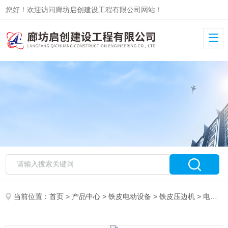
您好！欢迎访问廊坊启创建设工程有限公司网站！
当前位置：
首页
>
产品中心
>
铁皮电动设备
>
铁皮压边机
> 电动压边机（平拍和立式两种报价