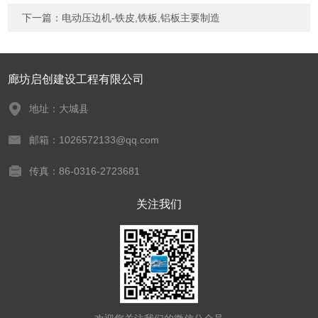
下一篇：
电动压边机-铁皮,铁板,铝板主要制造
廊坊启创建设工程有限公司
地址：大城县
邮箱：1026572133@qq.com
传真：86-0316-2723681
关注我们