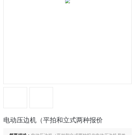
电动压边机（平拍和立式两种报价