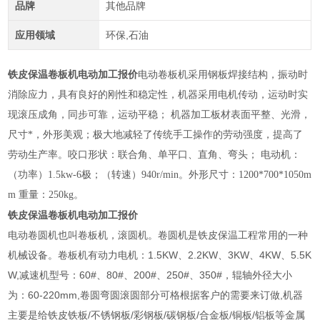
品牌
其他品牌
应用领域
环保,石油
铁皮保温卷板机电动加工报价
电动卷板机采用钢板焊接结构，振动时
消除应力，具有良好的刚性和稳定性，机器采用电机传动，运动时实
现滚压成角，同步可靠，运动平稳； 机器加工板材表面平整、光滑，
尺寸*，外形美观；极大地减轻了传统手工操作的劳动强度，提高了
劳动生产率。咬口形状：联合角、单平口、直角、弯头； 电动机：
（功率）1.5kw-6极；（转速）940r/min。外形尺寸：1200*700*1050m
m 重量：250kg。
铁皮保温卷板机电动加工报价
电动卷圆机也叫卷板机，滚圆机。卷圆机是铁皮保温工程常用的一种
机械设备。卷板机有动力电机：1.5KW、2.2KW、3KW、4KW、5.5K
W,减速机型号：60#、80#、200#、250#、350#，辊轴外径大小
为：60-220mm,卷圆弯圆滚圆部分可格根据客户的需要来订做,机器
主要是给铁皮铁板/不锈钢板/彩钢板/碳钢板/合金板/铜板/铝板等金属