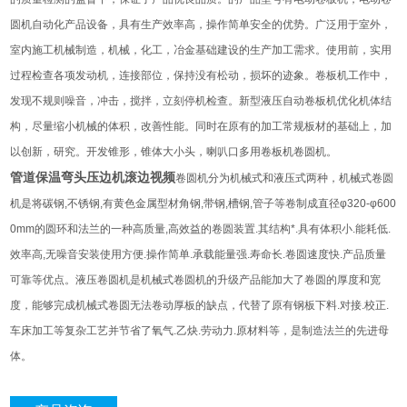
圆机自动化产品设备，具有生产效率高，操作简单安全的优势。广泛用于室外，
室内施工机械制造，机械，化工，冶金基础建设的生产加工需求。使用前，实用
过程检查各项发动机，连接部位，保持没有松动，损坏的迹象。卷板机工作中，
发现不规则噪音，冲击，搅拌，立刻停机检查。新型液压自动卷板机优化机体结
构，尽量缩小机械的体积，改善性能。同时在原有的加工常规板材的基础上，加
以创新，研究。开发锥形，锥体大小头，喇叭口多用卷板机卷圆机。
管道保温弯头压边机滚边视频
卷圆机分为机械式和液压式两种，机械式卷圆
机是将碳钢,不锈钢,有黄色金属型材角钢,带钢,槽钢,管子等卷制成直径φ320-φ600
0mm的圆环和法兰的一种高质量,高效益的卷圆装置.其结构*.具有体积小.能耗低.
效率高,无噪音安装使用方便.操作简单.承载能量强.寿命长.卷圆速度快.产品质量
可靠等优点。液压卷圆机是机械式卷圆机的升级产品能加大了卷圆的厚度和宽
度，能够完成机械式卷圆无法卷动厚板的缺点，代替了原有钢板下料.对接.校正.
车床加工等复杂工艺并节省了氧气.乙炔.劳动力.原材料等，是制造法兰的先进母
体。