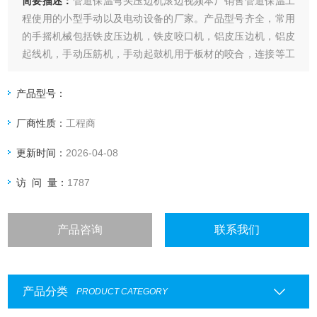
简要描述：
管道保温弯头压边机滚边视频本厂销售管道保温工
程使用的小型手动以及电动设备的厂家。产品型号齐全，常用
的手摇机械包括铁皮压边机，铁皮咬口机，铝皮压边机，铝皮
起线机，手动压筋机，手动起鼓机用于板材的咬合，连接等工
序，操作简单，咬合严谨，保温效果好。
产品型号：
厂商性质：
工程商
更新时间：
2026-04-08
访 问 量：
1787
产品咨询
联系我们
产品分类
PRODUCT CATEGORY