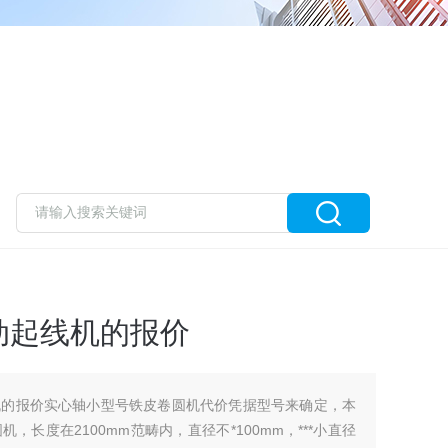
动起线机的报价
机的报价实心轴小型号铁皮卷圆机代价凭据型号来确定，本
长度在2100mm范畴内，直径不*100mm，***小直径