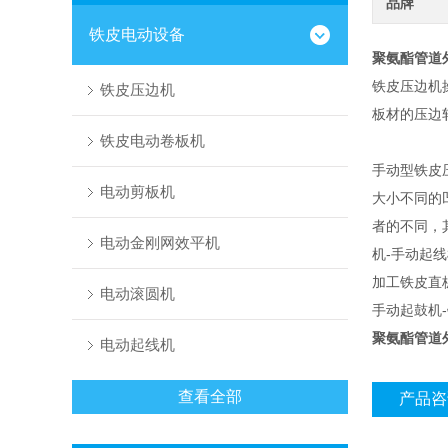
品牌
铁皮电动设备
聚氨酯管道
铁皮压边机
铁皮压边机
板材的压边
铁皮电动卷板机
手动型铁皮
电动剪板机
大小不同的
者的不同，
电动金刚网效平机
机-手动起
加工铁皮直
电动滚圆机
手动起鼓机
聚氨酯管道
电动起线机
查看全部
产品咨