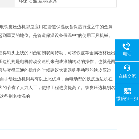
环保,石油,建材/家具
一般铁皮压边机都是应用在管道保温设备保温行业之中的金属
起到重要的地位。是管道保温设备保温中*的使用工具机械。
使得轴头上线的凹凸轮朝双向转动，可将铁皮等金属板材压出
电话
压边机则是电机传动变速机来完成滚轴转动的操作，也就是两
弯头变径三通的操作的时候建议大家选购手动型的铁皮压边
在线交流
，而手动压边机则具有以上此优点，而电动型的铁皮压边机在
大的节省了人力人工，使得工程进度提高了。铁皮压边机别名
被这些别名搞混的
微信扫一扫