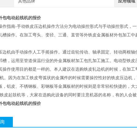
其他品牌
应用领域
外包电动起线机的报价
操作指南-手动铁皮压边机操作方法分为电动操控形式与手动操控形式，
轧槽操作。在加工弯头、变径、三通、直管等外铁皮金属板材外包加工中
压边机由手动操作人工手摇操作。通过齿轮传动、轴承固定、转动两根轴
凹槽，运用至管道保温行业的外金属板材加工包扎加工施工。电动型铁皮
其操作使用目的都是一样的。本人建议在选购铁皮轧边机的时候，在加工
线机。因为在加工铁皮弯弧状的金属件的时候需要操控性好的铁皮压边机
板，铝皮、不锈钢板、彩钢板等金属板材的时候则是非常轻松快捷的，大
-铁皮起鼓机等，大家在选购此设备的同时要注意机器的名称，有的人会
外包电动起线机的报价
询