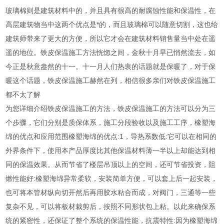
玻璃棉则是建筑材料中的，并且具有很高的耐腐蚀性能和保温性，在
高层建筑物当中这两个优点是*的，而且玻璃棉可以随意切割，这也给
建筑师带来了更大的方便，所以它才会在建筑材料销售量当中处在遥
遥的地位。铁皮保温施工方法恍惚之间，金秋十月早已悄然流去，如
今正是秋意盎然的十一。十一月人们热衷的话题就是保暖了，对于保
暖这个话题，铁皮保温施工赫然在列，相信很多亲们对铁皮保温施工
都不太了解
为您详细介绍铁皮保温施工的方法，铁皮保温施工的方法可以分为三
个步骤，它们分别是质保体系，施工分段验收以及施工工序，橡塑海
绵的优点和应用范围橡塑海绵的优点:1，导热系数低:它可以在相同的
外界条件下，使用本产品厚度比其他保温材料薄一半以上却能达到相
同的保温效果。从而节省了楼层吊顶以上的空间，还可节省投资，阻
燃性能好:橡塑海绵异常柔软，安装简单方便，可以套上后一起安装，
也可将本管材纵向切开然后再用胶水粘合而成，对阀门，三通等一些
复杂不见，可以将板材裁剪后，按照不同形状包上粘。以此来确保系
统的紧密性，还保证了整个系统的保温性能，抗震特性:因为橡塑海绵