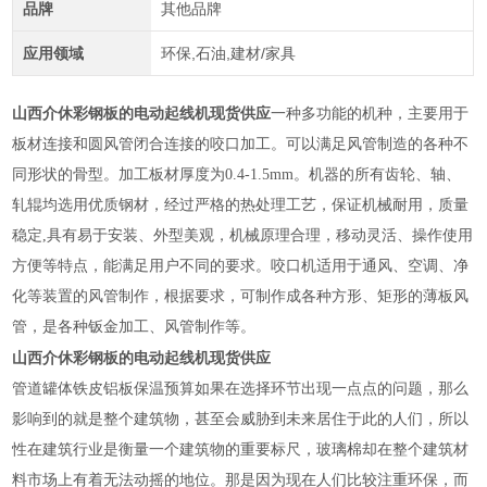
品牌
其他品牌
应用领域
环保,石油,建材/家具
山西介休彩钢板的电动起线机现货供应
一种多功能的机种，主要用于
板材连接和圆风管闭合连接的咬口加工。可以满足风管制造的各种不
同形状的骨型。加工板材厚度为0.4-1.5mm。机器的所有齿轮、轴、
轧辊均选用优质钢材，经过严格的热处理工艺，保证机械耐用，质量
稳定,具有易于安装、外型美观，机械原理合理，移动灵活、操作使用
方便等特点，能满足用户不同的要求。咬口机适用于通风、空调、净
化等装置的风管制作，根据要求，可制作成各种方形、矩形的薄板风
管，是各种钣金加工、风管制作等。
山西介休彩钢板的电动起线机现货供应
管道罐体铁皮铝板保温预算如果在选择环节出现一点点的问题，那么
影响到的就是整个建筑物，甚至会威胁到未来居住于此的人们，所以
性在建筑行业是衡量一个建筑物的重要标尺，玻璃棉却在整个建筑材
料市场上有着无法动摇的地位。那是因为现在人们比较注重环保，而