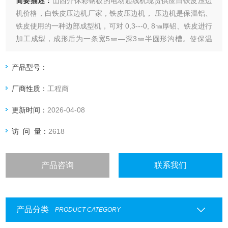
简要描述：
山西介休彩钢板的电动起线机现货供应白铁皮压边
机价格，白铁皮压边机厂家，铁皮压边机， 压边机是保温铝、
铁皮使用的一种边部成型机，可对 0,3---0, 8㎜厚铝、铁皮进行
加工成型，成形后为一条宽5㎜—深3㎜半圆形沟槽。使保温
铝、铁皮连接...咬口机，又称辘骨机，咬缝机，咬边机，风管
咬口机，风管辘骨机
产品型号：
厂商性质：
工程商
更新时间：
2026-04-08
访 问 量：
2618
产品咨询
联系我们
产品分类
PRODUCT CATEGORY