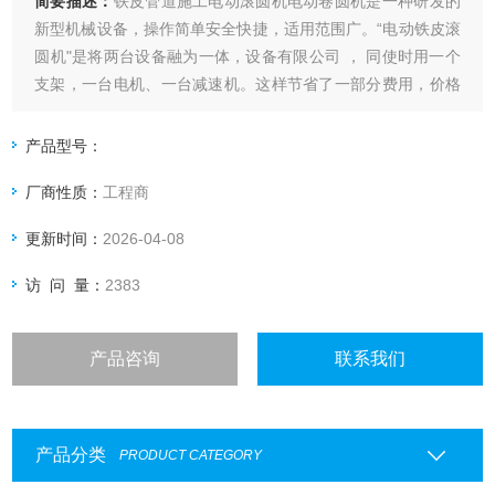
简要描述：
铁皮管道施工电动滚圆机电动卷圆机是一种研发的
新型机械设备，操作简单安全快捷，适用范围广。“电动铁皮滚
圆机"是将两台设备融为一体，设备有限公司 ， 同使时用一个
支架，一台电机、一台减速机。这样节省了一部分费用，价格
合理，造型*设计，构造新颖。操作安全简捷。深受广大客户的
赞评！“电动铁皮 滚圆 机"是一种新型保温设备，所压铁皮厚度
产品型号：
大于等于1mm，规格型号齐全
厂商性质：
工程商
更新时间：
2026-04-08
访 问 量：
2383
产品咨询
联系我们
产品分类
PRODUCT CATEGORY