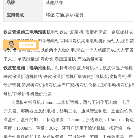
品牌
其他品牌
应用领域
环保,石油,建材/家具
铁皮管道施工电动滚圆机
金属板材成
电动铁皮 滚圆 机”质量有保证！
型加工机械产品小型手动电动两用型卷机采用电动机作为动力
操作简
,
单方便
省时省人工
以前两个人做的事
现在一个人就能完成
大大节省
,
,
,
,
了人工
承载能量强
.
寿命长
.
卷圆速度快
.
产品质量可靠
.
铁皮管道施工电动滚圆机
手动折弯机铁皮折弯机小型铁皮保温折弯机
铁皮保温折边机价格 铁皮保温折弯机厂家铁皮折弯机|铝皮折弯机|手
动折弯机|简易折弯机|折弯机生产厂家|折弯机价格|1.3米手动折弯机|折
弯机*|1米折弯机低价批发
金属板材折弯机:1.5mm 1.3米折弯机，适合于制作配电箱、电子
开关箱、熔断器匣及配电柜，移动工地，通风管道制造、五金白铁保
温盒件、盘件的加工。折边厚度：1.5mm ，折边厚度：1.5mm ，折边
宽度：1300mm，重量：30kg。还可广泛用于输送机械、搬运箱、各
类盒件盘件的加工以及通风管道，它以轻便、节能、工作效率高、产