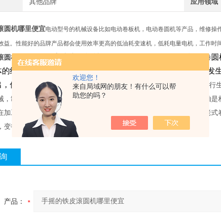
其他品牌
应用领域
滚圆机哪里便宜
电动型号的机械设备比如电动卷板机，电动卷圆机等产品，维修操
效益。性能好的品牌产品都会使用效率更高的低油耗变速机，低耗电量电机，工作时
厂家生产的机械设备，包括自动化的卷板机，卷圆
滚圆机哪里便宜
体的结构采用国标的槽钢焊接，机体坚固稳定，工作运转不会发
欢迎您！
出，保修时间长。
管道保温工程要使用手动卷板机以及手动压边机进行
来自局域网的朋友！有什么可以帮
助您的吗？
械，制造，金属成型设备的加工，卷板机采用新式防火型号，三辊滚轴是
在加工直径比较小的的板材的时候，一次成型，操作方便。大大改善老式
，变径的钣金配件的。定做电动高效率的新型产品
询
产品：