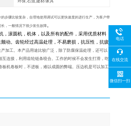
环保,石油,建材/家具
作的步骤比较复杂，合理地使用调试可以更快速度的进行生产，为客户带
。
间长，一般情况下很少发生故障
机，滚圆机，机体，以及所有的配件，采用优质材料
电话
生颤动。齿轮经过高温处理，不易磨损，抗压性，抗疲
生产加工。本产品用途比较广泛，除了防腐保温处理，还可以
相互连接，利用齿轮链条咬合。工作的时候不会发生打滑，吃
在线交流
卷板机卷板时，不进板，难以成圆的弊端。压边机是可以加工
微信扫一扫