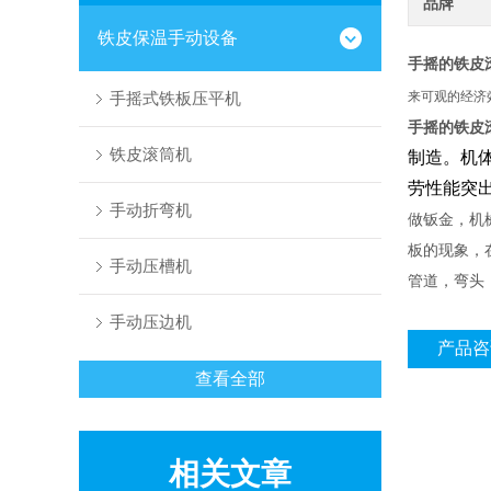
品牌
铁皮保温手动设备
手摇的铁皮
手摇式铁板压平机
来可观的经济
手摇的铁皮
铁皮滚筒机
制造。机
劳性能突
手动折弯机
做钣金，机
板的现象，
手动压槽机
管道，弯头
手动压边机
产品咨
查看全部
相关文章