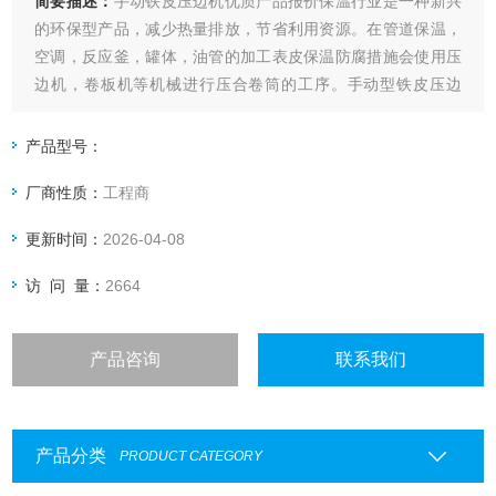
简要描述：
手动铁皮压边机优质产品报价保温行业是一种新兴
的环保型产品，减少热量排放，节省利用资源。在管道保温，
空调，反应釜，罐体，油管的加工表皮保温防腐措施会使用压
边机，卷板机等机械进行压合卷筒的工序。手动型铁皮压边
机，铁皮起线机，咬口机没利用凹凸槽的带动挤压。在板材的
边缘位置形成一道圆槽，包裹时相互咬合形成整体的连接。手
产品型号：
摇卷板机采用三辊结构，操作简单，使用的范围大，铁板，镀
厂商性质：
工程商
锌板，白铁皮，铝皮等材料。
更新时间：
2026-04-08
访 问 量：
2664
产品咨询
联系我们
产品分类
PRODUCT CATEGORY