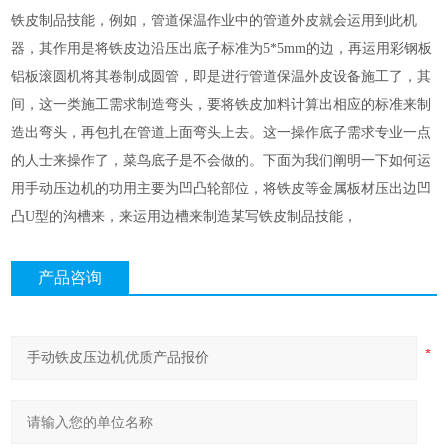
铁皮制品技能，例如，管道保温作业中的管道外皮就会运用到此机
器，其作用是将铁皮边沿压出底子标准为5*5mm的边，再运用彩钢板
铝板滚圆机将其卷制成圆管，即是进行管道保温外皮设备施工了，其
间，这一类施工需求制造弯头，要将铁皮加料计算出相应的标准来制
造出弯头，再包扎在管道上面弯头上去。这一操作底子需求专业一点
的人士来操作了，菜鸟底子是不会做的。下面为我们阐明一下如何运
用手动压边机的功用主要为凹凸轮部位，将铁皮等金属板材压出边凹
凸U型的沟槽来，来运用边槽来制造某写铁皮制品技能，
产品咨询