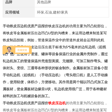
品牌
其他品牌
应用领域
环保,石油,建材/家具
手动铁皮压边机优质产品报价
铁皮压边机的功用主要为凹凸轮部位，
将铁皮等金属板材压出边凹凸U型的沟槽来，来运用边槽来制造某写
铁皮制品技能，例如，管道保温作业中的管道外皮就会运用到此机
器，其作用是将铁皮边沿压出底子标准为5*5毫米的边
轧边机（起线
机）也广泛使用于管道、罐体等设备保温行业的金属外壳制作，通过
轧边机加工的管道保温外壳造型美观、无缝隙、可加工制作弯头、罐
体封头、变径、三通等各种形状的钣金制作。金属板材加工设备小型
手动轧边机（起线机）（手动压边机）（弯头咬口机）是人工手动操
作，使用轻便，体积小，方便移动。其作用是两个辊以凹凸式加工金
属板材，使金属板材边缘呈U状，轧边机使用很广泛，用于各种建材
材料的加工与机械设备的加工。
手动铁皮压边机优质产品报价
铁皮压边机
的功用主要为凹凸轮部位，
将铁皮等金属板材压出边凹凸U型的沟槽来，来运用边槽来制造某写