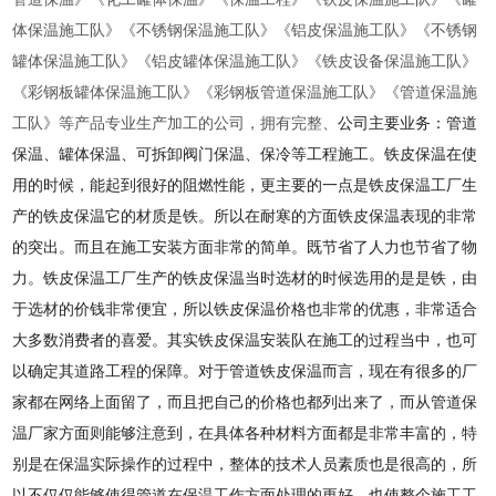
体保温施工队》《不锈钢保温施工队》《铝皮保温施工队》《不锈钢
罐体保温施工队》《铝皮罐体保温施工队》《铁皮设备保温施工队》
《彩钢板罐体保温施工队》《彩钢板管道保温施工队》《管道保温施
工队》等产品专业生产加工的公司，拥有完整、
公司主要业务：管道
保温、罐体保温、可拆卸阀门保温、保冷等工程施工。铁皮保温在使
用的时候，能起到很好的阻燃性能，更主要的一点是铁皮保温工厂生
产的铁皮保温它的材质是铁。所以在耐寒的方面铁皮保温表现的非常
的突出。而且在施工安装方面非常的简单。既节省了人力也节省了物
力。铁皮保温工厂生产的铁皮保温当时选材的时候选用的是是铁，由
于选材的价钱非常便宜，所以铁皮保温价格也非常的优惠，非常适合
大多数消费者的喜爱。其实铁皮保温安装队在施工的过程当中，也可
以确定其道路工程的保障。对于管道铁皮保温而言，现在有很多的厂
家都在网络上面留了，而且把自己的价格也都列出来了，而从管道保
温厂家方面则能够注意到，在具体各种材料方面都是非常丰富的，特
别是在保温实际操作的过程中，整体的技术人员素质也是很高的，所
以不仅仅能够使得管道在保温工作方面处理的更好。也使整个施工工