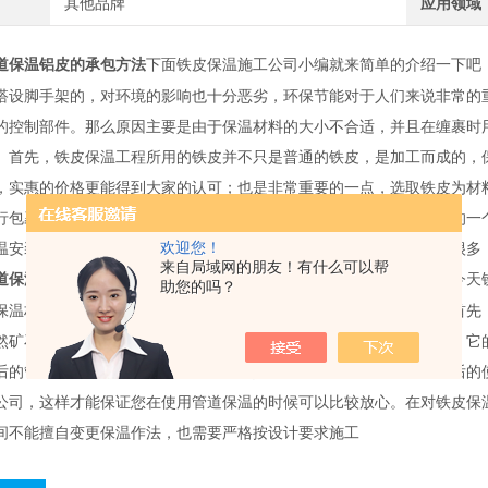
其他品牌
应用领域
下面铁皮保温施工公司小编就来简单的介绍一下吧
道保温铝皮的承包方法
搭设脚手架的，对环境的影响也十分恶劣，环保节能对于人们来说非常的
的控制部件。那么原因主要是由于保温材料的大小不合适，并且在缠裹时
。首先，铁皮保温工程所用的铁皮并不只是普通的铁皮，是加工而成的，
，实惠的价格更能得到大家的认可；也是非常重要的一点，选取铁皮为材
行包裹覆盖，防止外界对管道的。这也是很多企业选择铁皮保温工程的一
温安装工程离不开各种优质的保温材料，现在市场上的保温材料种类很多
欢迎您！
来自局域网的朋友！有什么可以帮
很多客户在选择保温材料时不知该选择哪种，今天
道保温铝皮的承包方法
助您的吗？
保温材料就是岩棉系列产品，玻璃棉系列产品，硅酸铝系列产品等，首先
然矿石为原材料；玻璃棉是将熔融状态下的玻璃加工而成的保温材料。它
后的管理会出现问题，我们的施工觉得是非常到位的，不会让您在日后的
公司，这样才能保证您在使用管道保温的时候可以比较放心。在对铁皮保
间不能擅自变更保温作法，也需要严格按设计要求施工