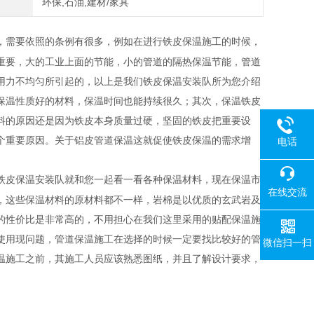
环保,石油,建材/家具
，需要依照的条例有很多，例如在进行铁皮保温施工的时候，
重要，大的工业上面的节能，小的管道的隔热保温节能，管道
用力不均匀所引起的，以上是我们铁皮保温安装队所为您介绍
保温性质好的材料，保温时间也能持续很久；其次，保温铁皮
料的原因还是因为铁皮本身质量过硬，坚固的铁皮把重要设
个重要原因。关于铝皮管道保温这就促使铁皮保温的需求增
电话
铁皮保温安装队就和您一起看一看各种保温材料，现在保温市
在线交流
，这些保温材料的原材料都不一样，岩棉是以优质的玄武岩及
的性价比是非常高的，不用担心在我们这里采用的贴配保温施
使用现问题，管道保温施工在选择的时候一定要找比较好的管
微信扫一扫
温施工之前，其施工人员应该熟悉图纸，并且了解设计要求，