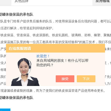
其他品牌
应用领域
型罐体做保温的承包队
程队是专门给客户提供售后服务的队伍，对使用保温设备后出现的问题，都可以
队伍进行解决，给管道起到持续的保护。
事铁皮保温、管道保温、铁皮滚圆机、铁皮轧圆机、玻璃棉、岩棉、橡塑、聚氨
铁皮保温施工队里的每一位员工都具有丰富的安装经验和*的施工技术，我们不
生产安装设备不断更新换代、技术改造，并且引进了美国先进的管道防腐设备来
欢迎您！
队的优势有哪些?
来自局域网的朋友！有什么可以帮
人士来讲，对铁皮保温工程并不是十分的了解，但是其应用却十分的广泛，也
助您的吗？
有哪些呢?该如何正确的使用这种产品呢?
们铁皮保温施工队所生产出的产品不仅深受消费者喜欢和青睐，还使用了先进
的产品用于保温的铁皮重量不仅适贪天之功消费者搬运，还可以有效的减少人力
出现渗漏或者破裂的现象，而为了使我们的铁皮保温管道产品使用寿命更长。
型罐体做保温的承包队