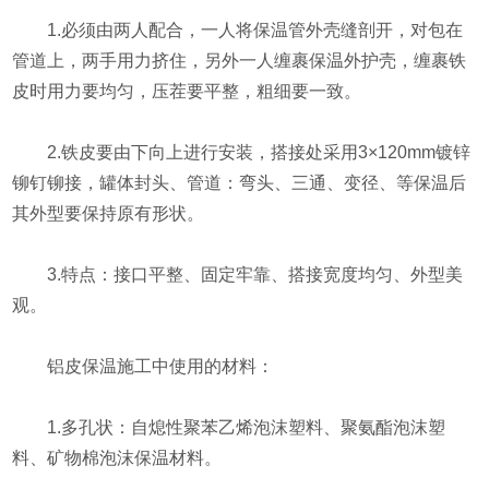
1.必须由两人配合，一人将保温管外壳缝剖开，对包在
管道上，两手用力挤住，另外一人缠裹保温外护壳，缠裹铁
皮时用力要均匀，压茬要平整，粗细要一致。
2.铁皮要由下向上进行安装，搭接处采用3×120mm镀锌
铆钉铆接，罐体封头、管道：弯头、三通、变径、等保温后
其外型要保持原有形状。
3.特点：接口平整、固定牢靠、搭接宽度均匀、外型美
观。
铝皮保温施工中使用的材料：
1.多孔状：自熄性聚苯乙烯泡沫塑料、聚氨酯泡沫塑
料、矿物棉泡沫保温材料。