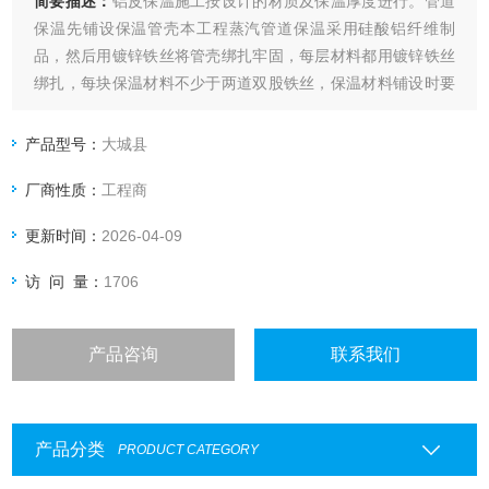
简要描述：
铝皮保温施工按设计的材质及保温厚度进行。管道
保温先铺设保温管壳本工程蒸汽管道保温采用硅酸铝纤维制
品，然后用镀锌铁丝将管壳绑扎牢固，每层材料都用镀锌铁丝
绑扎，每块保温材料不少于两道双股铁丝，保温材料铺设时要
错缝压缝。
产品型号：
大城县
厂商性质：
工程商
更新时间：
2026-04-09
访 问 量：
1706
产品咨询
联系我们
产品分类
PRODUCT CATEGORY