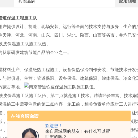
其他品牌
应用领域
管道保温工程施工队
用户提供设计、制造、现场安装、运行等全面的技术支持与服务，生产的
往天津、河北、河南、山东、四川、湖北、陕西、山西等省市，并均已安
内从事研发建筑节能产品的企业之一。
温材料生产、保温绝热工程施工、设备保热保冷制作安装、节能技术开发
，与时俱进。主营：管道保温、设备保温、建筑保温、罐体保温、冶金化
内蒙古等地。
第二点就是施工技术。聘请经验丰富、技术娴
保温施工中需要注意的第二点内容，施工前，相关负责单位应对工人进行
管，确保每个工人坚守岗位，不能出现职守等情况。注重质量与安全，让
影，更不知道如何进行施工。今天有一个机会，铁皮保温施工厂家带您现
欢迎您！
中，简单来说，就是在管道、罐体等的表面包裹一层经过热镀锌或电镀锌
来自局域网的朋友！有什么可以帮
助您的吗？