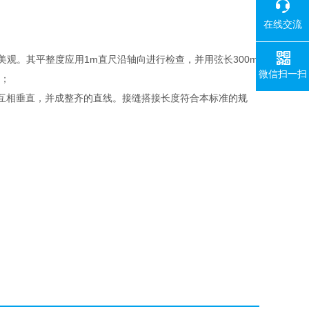
在线交流
美观。其平整度应用1m直尺沿轴向进行检查，并用弦长300m
微信扫一扫
）；
缝互相垂直，并成整齐的直线。接缝搭接长度符合本标准的规