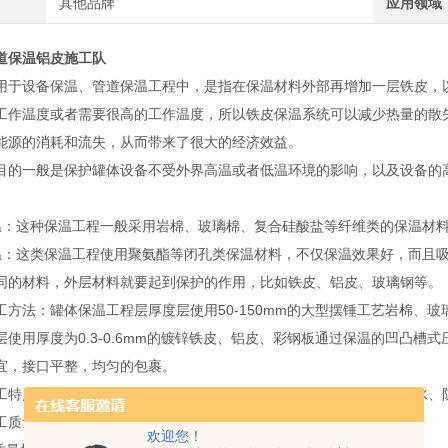
其他品牌
应用领域
道保温铝皮施工队
用于设备保温、管道保温工程中，是指在保温材料外部再增加一层铁皮，
工作温度或者需要很高的工作温度，所以铁皮保温系统可以减少热量的散
能源的消耗和流失，从而带来了很大的经济效益。
目的一般是保护罐体设备不受外界高温或者低温环境的影响，以及设备的
温：这种保温工程一般采用岩棉、玻璃棉、复合硅酸盐等纤维类的保温材
温：这类保温工程使用聚氨酯等闭孔类保温材料，不仅保温效果好，而且
同的材料，外层材料就要起到保护的作用，比如铁皮、铝皮、玻璃钢等。
工方法：罐体保温工程层厚度层使用50-150mm的大型摆锤工艺岩棉、
层使用厚度为0.3-0.6mm的镀锌铁皮、铝皮、彩钢板通过保温的凹凸
宜，接口平整，均匀的包裹。
工特点：具有保温效果好、工程造价低、施工周期短、外观美观、防水、防
工质量标准：
欢迎您！