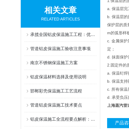
1.保温层
相关文章
a. 保温层
b. 保温
RELATED ARTICLES
保护层的质
m的弧形样
承揽全国铝皮保温施工工程：优质供应商推荐哪家好？
c. 金属
管道铝皮保温施工验收注意事项
定；
d. 抹面
南京不锈钢保温施工方案
2.固定件
a. 保温
铝皮保温材料选择及使用说明
b. 保温
c. 所有保
邯郸彩壳保温施工工艺流程
d. 承受
管道铝皮保温施工技术要点
上海蒸汽管
铝皮保温施工全流程要点解析：从基层处理到验收标准
产品咨