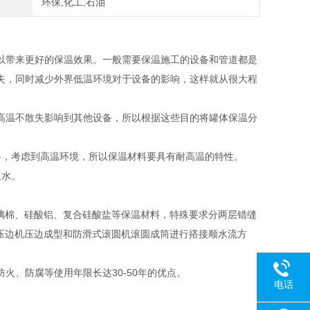
环保,化工,石油
以带来更好的保温效果。一般需要保温施工的设备和管道都是
失，同时减少外界低温环境对于设备的影响，这样就从很大程
高温不散失影响到其他设备，所以根据这些目的将罐体保温分
料，考虑到高温环境，所以保温材料要具有耐高温的特性。
吸水。
玻璃棉、硅酸铝、复合硅酸盐等保温材料，特殊要求分两层错缝
槽式压边机压边成型和防滑式滚圆机滚圆成筒进行搭接顺水流方
火、防腐等使用年限长达30-50年的优点。
电话