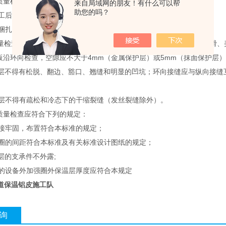
的质量检查应符合下列规定
来自局域网的朋友！有什么可以帮
助您的吗？
完工后。用探针在每5㎡内各测一点，其厚度允许偏差-5%～10%；
层的捆扎间距和松紧程度符合本标准的规定。
量检查应符合下列规定：a. 表面为圆柱面的保护层要求规整、圆度圆滑、
板沿环向检查，空隙应不大于4mm（金属保护层）或5mm（抹面保护层
保护层不得有松脱、翻边、豁口、翘缝和明显的凹坑；环向接缝应与纵向接
保护层不得有疏松和冷态下的干缩裂缝（发丝裂缝除外）。
的质量检查应符合下列的规定：
钉焊接牢固，布置符合本标准的规定；
支持圈的间距符合本标准及有关标准设计图纸的规定；
温层的支承件不外露;
负压的设备外加强圈外保温层厚度应符合本规定
道保温铝皮施工队
询