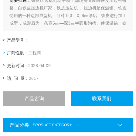
简要描述：
铁皮压边机电动手动全部现货供应白铁皮压边机价
格，白铁皮压边机厂家，铁皮压边机， 压边机是保温铝、铁皮
使用的一种边部成型机，可对 0,3---0, 8㎜厚铝、铁皮进行加工
成型，成形后为一条宽5㎜—深3㎜半圆形沟槽。使保温铝、铁
皮连接...咬口机，又称辘骨机，咬缝机，咬边机，风管咬口
机，风管辘骨机。是一种多功能的机种，主要用于板材连接和
产品型号：
圆风管闭合连接的咬口加工。可以满足风管制造的各种不同形
厂商性质：
工程商
状的骨型。加
更新时间：
2026-04-09
访 问 量：
2617
产品咨询
联系我们
产品分类
PRODUCT CATEGORY