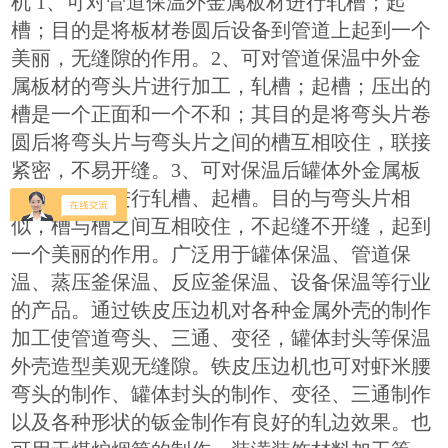
机 1、可对管道保温外金属板材进行轧槽；起
槽；目的是将板材卷圆后设备到管道上起到一个
美丽，无缝隙的作用。2、可对管道保温中外金
属板材的弯头片进行加工，轧槽；起槽；压出的
槽是一个正面和一个不和；其目的是将弯头片卷
圆后将弯头片与弯头片之间的槽互相咬住，联接
紧密，不易开缝。3、可对保温后罐体外金属板
材的封头片进行轧槽、起槽。目的与弯头片相
似，槽与槽之间互相咬住，不起缝不开缝，起到
一个美丽的作用。广泛用于罐体保温、管道保
温、蒸压釜保温、反应釜保温、设备保温等行业
的产品。通过铁皮压边机对各种金属外壳的制作
加工使管道弯头、三通、变径，罐体封头等保温
外壳造型美观无缝隙。铁皮压边机也可对虾米腰
弯头的制作、罐体封头的制作、变径、三通制作
以及各种形状的钣金制作有良好的轧边效果。也