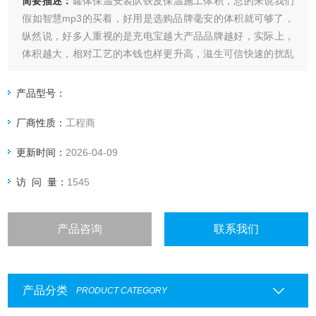
简要描述：
罐体保温安装队铁皮保温施工体积，总的来说我们
假如智慧mp3的买着，好用是选购品牌毫安的体积就可够了，
纵然说，好多人重视的是充电宝越大产品品牌越好，实际上，
体积越大，相对工艺的本钱也样更升高，滋生可信快速的扰乱
的至少也就越大，于是，在选购的季节，适合你的就可够了，
不可痴迷希望大。
产品型号：
厂商性质：
工程商
更新时间：
2026-04-09
访 问 量：
1545
产品咨询
联系我们
产品分类
PRODUCT CATEGORY