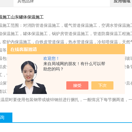
其他品牌
应用领域
温施工山东罐体保温施工
温施工范围：对消防管道保温施工，暖气管道保温施工，空调水管保温施
箱保温施工，罐体保温施工，锅炉房管道保温施工，管道防腐保温工程施
，窑炉内保温施工，白铁皮管道保温，热水管道保温，冷却塔保温，天然
温等。
欢迎您！
温包括；岩棉管壳保温施工，玻璃棉管壳保温施工，像塑保温施工，圈玻
来自局域网的朋友！有什么可以帮
铝皮保温施工，管道外包护不锈钢保温施工。地沟内管道保温施工，设备
助您的吗？
工，管道防腐除锈刷漆施工.
以保证我们在寒冷的冬季得到温暖，所以我们应该好好的保护它们，并且
道以下几点：
保温层时要使用包装钢带或镀锌钢丝进行捆扎，一般情况下每节捆两道，
询