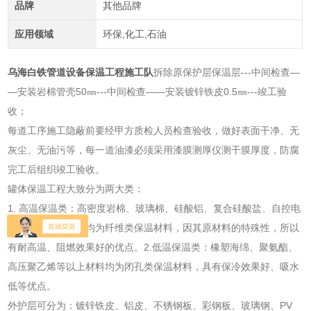
品牌
其他品牌
应用领域
环保,化工,石油
乌海白铁管道设备保温工程施工队
拆除原保护层保温层---中间检查―
―安装岩棉管壳50㎜---中间检查――安装镀锌铁皮0.5㎜---竣工验
收；
每道工序施工隐蔽前要经甲方质检人员检查验收，做好表面干净、无
灰尘、无油污等，每一道油漆必须采用漆膜测厚仪测干膜厚度，防腐
完工后组织竣工验收。
罐体保温工程大致分为两大类：
1. 高温保温类：高密度岩棉、玻璃棉、硅酸铝、复合硅酸盐、自控电
伴热带等以上材料均为纤维类保温材料，因其原材料的特殊性，所以
有耐高温、阻燃效果好的优点。2.低温保温类：橡塑海绵、聚氨酯、
高压聚乙烯等以上材料均为闭孔类保温材料，具有保冷效果好、吸水
低等优点。
外护层可分为：镀锌铁皮、铝皮、不锈钢板、彩钢板、玻璃钢、PV