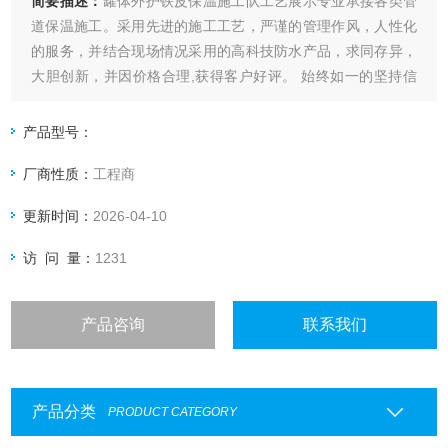
简要描述：
罐体外护铁皮保温施工队工艺展示专业承接各类管
道保温施工。采用先进的施工工艺，严谨的管理作风，人性化
的服务，并结合现场情况采用的高科技防水产品，求同存异，
大胆创新，并因价格合理,获得客户好评。 始终如一的坚持信
誉至上，用户*的宗旨、愿以高品质的产品、高标准的质量、合
理的价格、优质的服务竭诚为广大用户服务。
产品型号：
厂商性质：
工程商
更新时间：
2026-04-10
访 问 量：
1231
产品咨询
联系我们
产品分类
PRODUCT CATEGORY