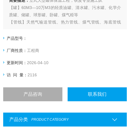
简要描述：
立式大型罐体保温工程，铁皮专业施工队
【罐】60M3—10万M3的轻质油罐、清水罐、污水罐、化学介
质罐、储罐、球形罐、卧罐、煤气栕等
【管线】天然气输送管线、热力管线、煤气管线、海底管线
（桩）、输油管线、井管线等
【包括】石油化工、冶金、制药、煤化、*** 、食品等行业应用
产品型号：
的设备，包括：塔、槽、釡、池、沟、涵、罐、库、管等，金
厂商性质：
工程商
属结构、钢结构物等 。
更新时间：
2026-04-10
访 问 量：
2116
产品咨询
联系我们
产品分类
PRODUCT CATEGORY