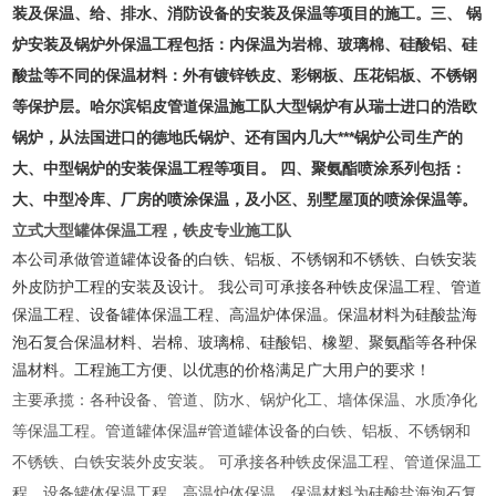
装及保温、给、排水、消防设备的安装及保温等项目的施工。三、 锅
炉安装及锅炉外保温工程包括：内保温为岩棉、玻璃棉、硅酸铝、硅
酸盐等不同的保温材料：外有镀锌铁皮、彩钢板、压花铝板、不锈钢
等保护层。哈尔滨铝皮管道保温施工队大型锅炉有从瑞士进口的浩欧
锅炉，从法国进口的德地氏锅炉、还有国内几大***锅炉公司生产的
大、中型锅炉的安装保温工程等项目。 四、聚氨酯喷涂系列包括：
大、中型冷库、厂房的喷涂保温，及小区、别墅屋顶的喷涂保温等。
立式大型罐体保温工程，铁皮专业施工队
本公司承做管道罐体设备的白铁、铝板、不锈钢和不锈铁、白铁安装
外皮防护工程的安装及设计。 我公司可承接各种铁皮保温工程、管道
保温工程、设备罐体保温工程、高温炉体保温。保温材料为硅酸盐海
泡石复合保温材料、岩棉、玻璃棉、硅酸铝、橡塑、聚氨酯等各种保
温材料。工程施工方便、以优惠的价格满足广大用户的要求！
主要承揽：各种设备、管道、防水、锅炉化工、墙体保温、水质净化
等保温工程。管道罐体保温#管道罐体设备的白铁、铝板、不锈钢和
不锈铁、白铁安装外皮安装。 可承接各种铁皮保温工程、管道保温工
程、设备罐体保温工程、高温炉体保温。保温材料为硅酸盐海泡石复