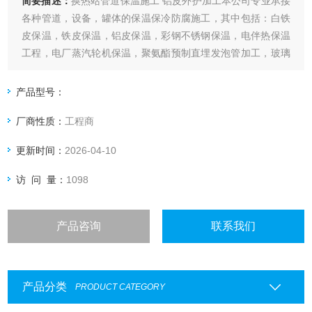
简要描述：
换热站管道保温施工 铝皮外护加工本公司专业承接
各种管道，设备，罐体的保温保冷防腐施工，其中包括：白铁
皮保温，铁皮保温，铝皮保温，彩钢不锈钢保温，电伴热保温
工程，电厂蒸汽轮机保温，聚氨酯预制直埋发泡管加工，玻璃
钢架空管加工，管件预制保温，空调保温及其它罐体设备的保
温、保冷施工，包工，包工包料均可，公司一直被用户认为是
产品型号：
专业的白铁保温施工队
厂商性质：
工程商
更新时间：
2026-04-10
访 问 量：
1098
产品咨询
联系我们
产品分类
PRODUCT CATEGORY